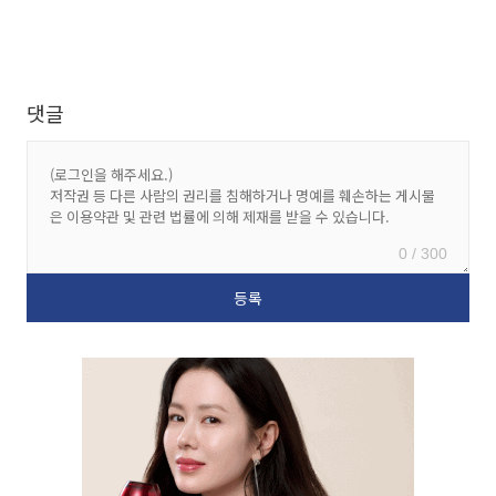
댓글
0 / 300