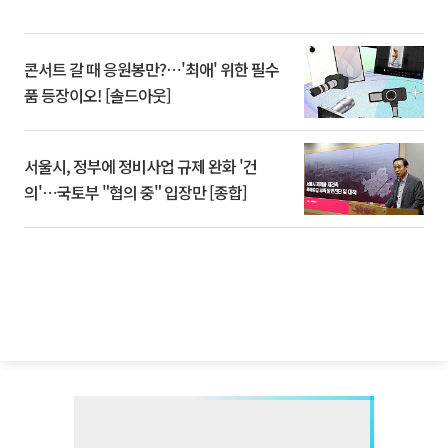
콘서트 갈 때 응원봉만?⋯'최애' 위한 필수
품 등장이오! [솔드아웃]
서울시, 정부에 정비사업 규제 완화 '건
의'⋯국토부 "협의 중" 입장만 [종합]