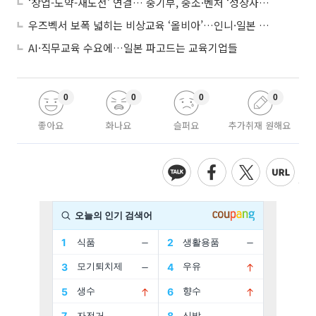
‘창업-도약-재도전’ 연결… 중기부, 중소·벤처 ‘성장사다리’ 짓는다
우즈벡서 보폭 넓히는 비상교육 ‘올비아’…인니·일본 진출 타진
AI·직무교육 수요에…일본 파고드는 교육기업들
0
0
0
0
좋아요
화나요
슬퍼요
추가취재 원해요