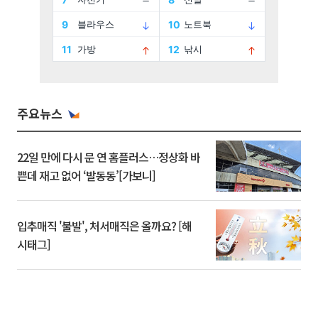
주요뉴스
22일 만에 다시 문 연 홈플러스…정상화 바
쁜데 재고 없어 ‘발동동’[가보니]
입추매직 '불발', 처서매직은 올까요? [해
시태그]