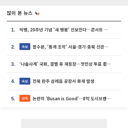
많이 본 뉴스
빅뱅, 20주년 기념 '새 뱅봉' 선보인다⋯콘서트 앞두고 팝업 개최
1.
합수본, '통계 조작' 서울·경기·충북 선관위 등 추가 압수수색
속보
2.
‘나솔사계’ 국화, 결별 후 재등장⋯첫인상 투표 휩쓸고 ‘인기녀’ 등극
3.
전북 완주 삼례읍 공장서 화재 발생
속보
4.
논란의 'Busan is Good'…8억 도시브랜드, 용산 대통령실 CI 업체가 수행
단독
5.