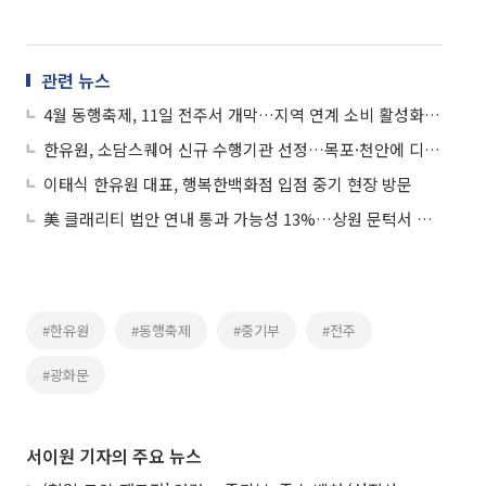
관련 뉴스
4월 동행축제, 11일 전주서 개막…지역 연계 소비 활성화 나선다
한유원, 소담스퀘어 신규 수행기관 선정…목포·천안에 디지털 인프라 구축
이태식 한유원 대표, 행복한백화점 입점 중기 현장 방문
美 클래리티 법안 연내 통과 가능성 13%…상원 문턱서 제동
#한유원
#동행축제
#중기부
#전주
#광화문
서이원 기자의 주요 뉴스