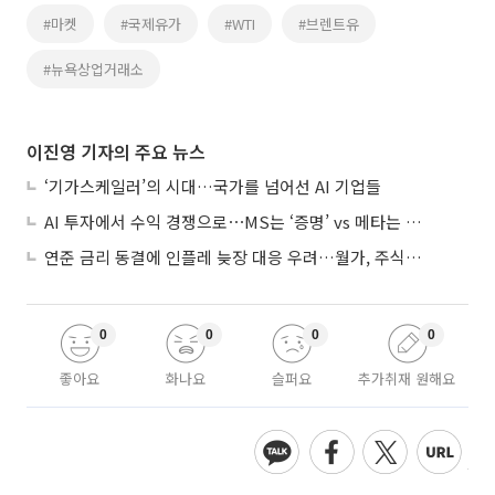
#마켓
#국제유가
#WTI
#브렌트유
#뉴욕상업거래소
이진영 기자의 주요 뉴스
‘기가스케일러’의 시대…국가를 넘어선 AI 기업들
AI 투자에서 수익 경쟁으로⋯MS는 ‘증명’ vs 메타는 ‘숙제’
연준 금리 동결에 인플레 늦장 대응 우려…월가, 주식도 채권도 던졌다
0
0
0
0
좋아요
화나요
슬퍼요
추가취재 원해요