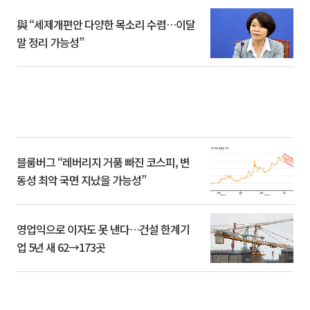
與 “세제개편안 다양한 목소리 수렴…이달
말 정리 가능성”
블룸버그 “레버리지 거품 빠진 코스피, 변
동성 최악 국면 지났을 가능성”
영업익으로 이자도 못 낸다…건설 한계기
업 5년 새 62→173곳