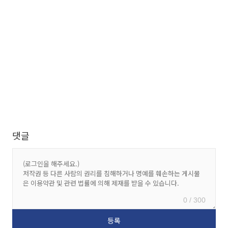
댓글
0 / 300