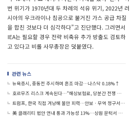
번 위기가 1970년대 두 차례의 석유 위기, 2022년 러
시아의 우크라이나 침공으로 불거진 가스 공급 차질
을 합친 것보다 더 심각하다”고 진단했다. 그러면서
IEA는 필요할 경우 전략 비축유 추가 방출도 검토하
고 있다고 비롤 사무총장은 덧붙였다.
관련 뉴스
뉴욕증시, 중동전 주시하며 혼조 마감…나스닥 0.18%↑
호르무즈 리스크 계속된다…“해상보험료, 당분간 전쟁 이전 웃돌 것”
트럼프, 한국 직접 겨냥해 불만 피력…안보ㆍ무역 청구서 현실화 우려
美 클래리티 법안 연내 통과 가능성 13%…상원 문턱서 제동