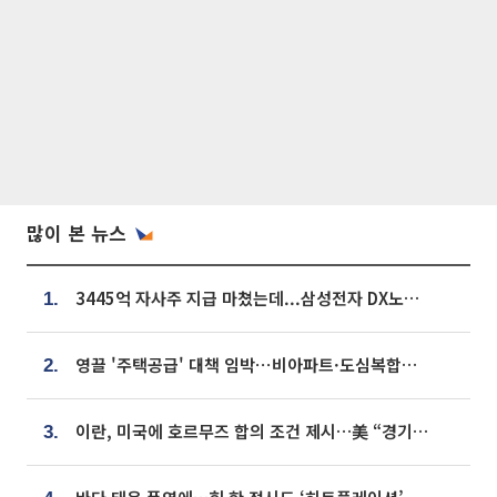
많이 본 뉴스
3445억 자사주 지급 마쳤는데...삼성전자 DX노조, 뒤늦은 '떼쓰기 집회'
1.
영끌 '주택공급' 대책 임박⋯비아파트·도심복합까지 총동원
2.
이란, 미국에 호르무즈 합의 조건 제시…美 “경기 아직 안 끝나” [종합]
3.