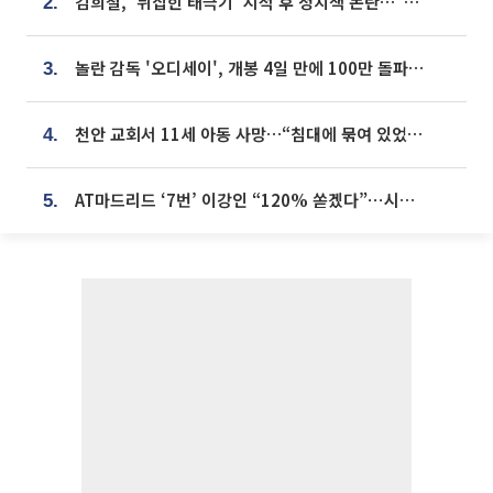
김희철, '뒤집힌 태극기' 지적 후 정치색 논란…"좌우 떠나 우리나라 국기"
2.
놀란 감독 '오디세이', 개봉 4일 만에 100만 돌파⋯'왕사남' 보다 빠르다
3.
천안 교회서 11세 아동 사망…“침대에 묶여 있었다” 진술 확보
4.
AT마드리드 ‘7번’ 이강인 “120% 쏟겠다”⋯시메오네 감독 “필요한 선수”
5.