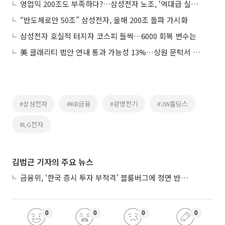
영업익 200조도 부족하다?…삼성전자 노조, ‘역대급 실적’에 도 넘은 보상 요구
“반도체로만 50조” 삼성전자, 올해 200조 돌파 가시화
삼성전자 호실적 터지자 코스피 들썩…6000 회복 변수는
美 클래리티 법안 연내 통과 가능성 13%…상원 문턱서 제동
#삼성전자
#KB금융
#광명전기
#JW홀딩스
#LG전자
김범근 기자의 주요 뉴스
금융위, ‘한국 증시 투자 부적격’ 블룸버그에 정면 반박…“근거 불분명”
0
0
0
0