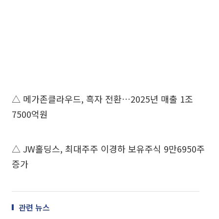
△ 메가존클라우드, 흑자 전환…2025년 매출 1조
7500억원
△ JW홀딩스, 최대주주 이경하 보유주식 9만6950주
증가
관련 뉴스