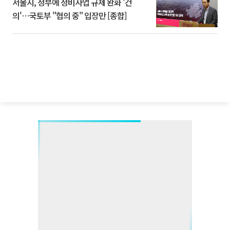
서울시, 정부에 정비사업 규제 완화 '건
의'⋯국토부 "협의 중" 입장만 [종합]