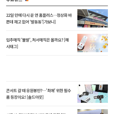
22일 만에 다시 문 연 홈플러스…정상화 바
쁜데 재고 없어 ‘발동동’[가보니]
입추매직 '불발', 처서매직은 올까요? [해
시태그]
콘서트 갈 때 응원봉만?⋯'최애' 위한 필수
품 등장이오! [솔드아웃]