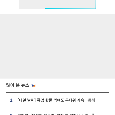
많이 본 뉴스
[내일 날씨] 폭염 한풀 꺾여도 무더위 계속⋯동해안 이틀 연속 비
1.