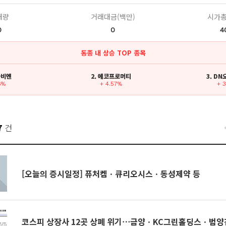
래량
거래대금(백만)
시가총
0
0
4
동종 내 상승 TOP 종목
나비엔
2. 에코프로머티
3. D
6%
+ 4.57%
+ 
7
건
[오늘의 증시일정] 퓨처켐ㆍ큐리오시스ㆍ동성제약 등
코스피 상장사 12곳 상폐 위기⋯금양ㆍKC그린홀딩스ㆍ범