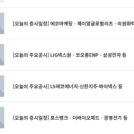
[오늘의 증시일정] 에코마케팅ㆍ제이알글로벌리츠ㆍ미원화학
[오늘의 주요공시] LIG넥스원ㆍ코오롱ENPㆍ삼성전자 등
[오늘의 주요공시] LS에코에너지·신한지주·바이넥스 등
[오늘의 증시일정] 포스뱅크ㆍ더바이오메드ㆍ광명전기 등