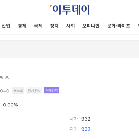
산업
경제
국제
정치
사회
오피니언
문화·라이프
08.06
7040
거래정지
코스피
전기,전자
0.00%
시가
932
저가
932