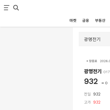
마켓
금융
부동산
장종료
2026.
광명전기
01
932
0
전일
932
고가
932