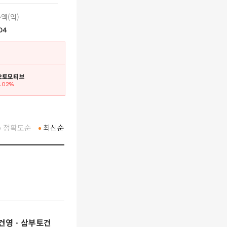
액(억)
04
N오토모티브
3.02%
정확도순
최신순
양건영ㆍ삼부토건