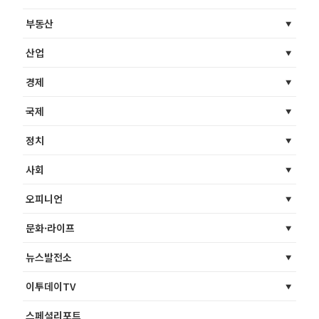
부동산
산업
경제
국제
정치
사회
오피니언
문화·라이프
뉴스발전소
이투데이TV
스페셜리포트