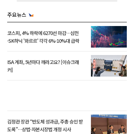
주요뉴스
코스피, 4% 하락에 6270선 마감…삼전
·SK하닉 '와르르' 각각 6%·10%대 급락
ISA 계좌, 5년마다 깨라고요? [이슈크래
커]
김정관 장관 “반도체 성과급, 주총 승인 받
도록”…상법·자본시장법 개정 시사