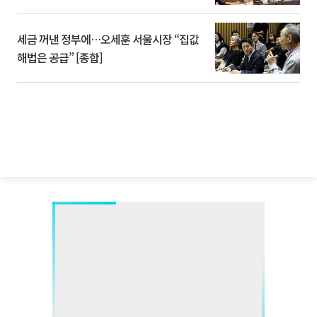
세금 꺼낸 정부에…오세훈 서울시장 “집값
해법은 공급” [종합]