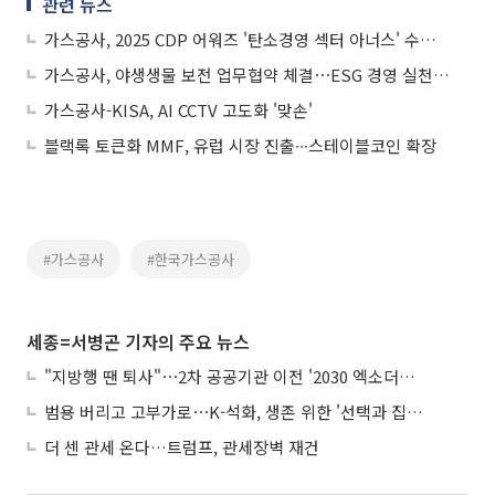
관련 뉴스
가스공사, 2025 CDP 어워즈 '탄소경영 섹터 아너스' 수상⋯에너지 공기업 유일
가스공사, 야생생물 보전 업무협약 체결⋯ESG 경영 실천 박차
가스공사-KISA, AI CCTV 고도화 '맞손'
블랙록 토큰화 MMF, 유럽 시장 진출∙∙∙스테이블코인 확장
#가스공사
#한국가스공사
세종=서병곤 기자의 주요 뉴스
"지방행 땐 퇴사"⋯2차 공공기관 이전 '2030 엑소더스' 뇌관
범용 버리고 고부가로⋯K-석화, 생존 위한 '선택과 집중'
더 센 관세 온다…트럼프, 관세장벽 재건