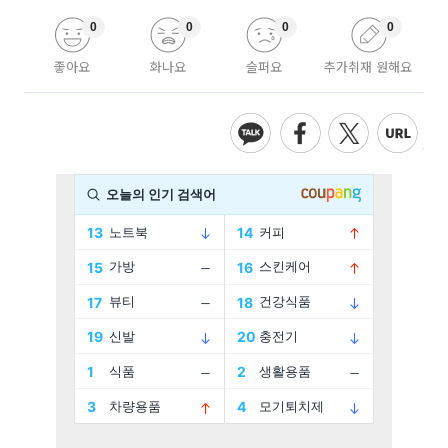
0
0
0
0
좋아요
화나요
슬퍼요
추가취재 원해요