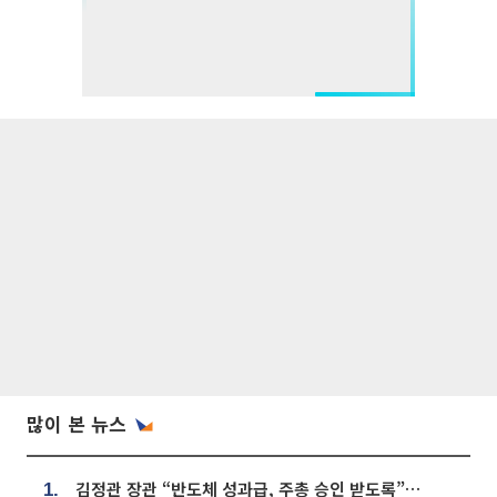
많이 본 뉴스
김정관 장관 “반도체 성과급, 주총 승인 받도록”…상법·자본시장법 개정 시사
1.