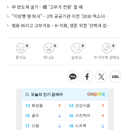
中 반도체 굴기⋯韓 ‘고부가 전환’ 할 때
"지방행 땐 퇴사"⋯2차 공공기관 이전 '2030 엑소더스' 뇌관
범용 버리고 고부가로⋯K-석화, 생존 위한 '선택과 집중'
0
0
0
0
좋아요
화나요
슬퍼요
추가취재 원해요