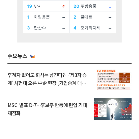
주요뉴스
후계자 없어도 회사는 남긴다?…‘제3자 승
계’ 시험대 오른 中企 현장 [기업승계 대전
환]
MSCI 발표 D-7…후보주 반등에 편입 기대
재점화