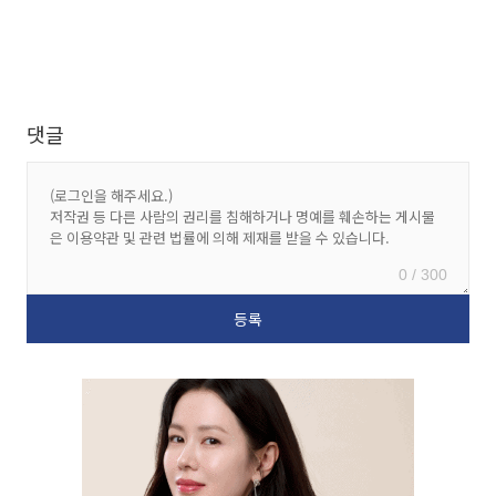
댓글
0 / 300