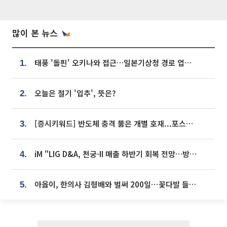
많이 본 뉴스
태풍 '돌핀' 오키나와 접근…일본기상청 경로 업데이트
1.
오늘은 절기 '입추', 뜻은?
2.
[증시키워드] 반도체 충격 뚫은 개별 호재...포스코퓨처엠·에코프로·한화솔루션 '눈길'
3.
iM "LIG D&A, 천궁-II 매출 하반기 회복 전망…방산 톱픽 유지"
4.
아옳이, 한의사 김형배와 벌써 200일⋯꽃다발 들고 "프러포즈 아냐"
5.