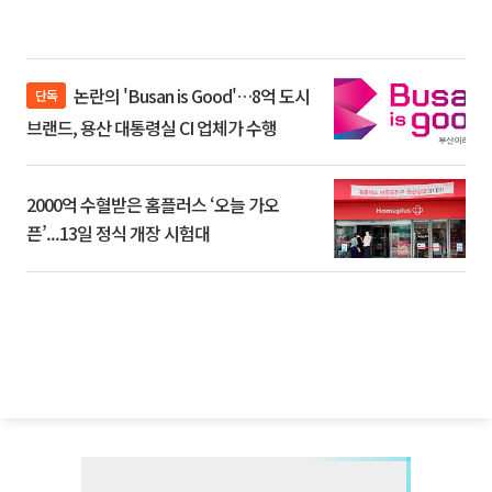
논란의 'Busan is Good'…8억 도시
단독
브랜드, 용산 대통령실 CI 업체가 수행
2000억 수혈받은 홈플러스 ‘오늘 가오
픈’...13일 정식 개장 시험대