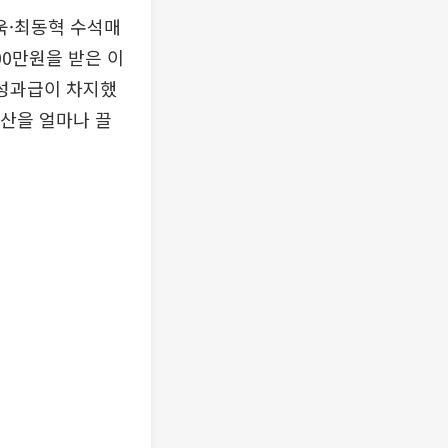
욱·최동혁 수석매
00만원을 받은 이
 성과급이 차지했
자산을 얼마나 끌