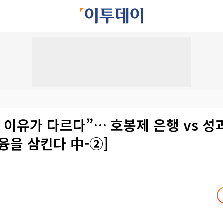
 이유가 다르다”… 호봉제 은행 vs 성
융을 삼킨다 中-②]