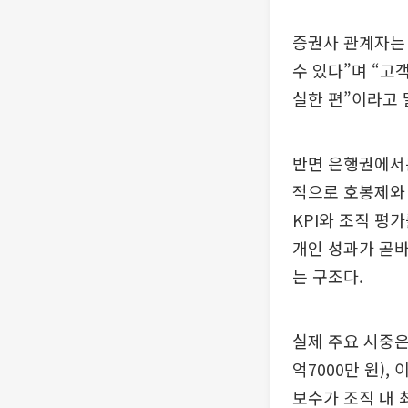
증권사 관계자는
수 있다”며 “고
실한 편”이라고 
반면 은행권에서
적으로 호봉제와 
KPI와 조직 평
개인 성과가 곧바
는 구조다.
실제 주요 시중은
억7000만 원),
보수가 조직 내