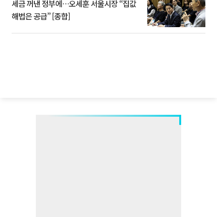
세금 꺼낸 정부에…오세훈 서울시장 “집값
해법은 공급” [종합]