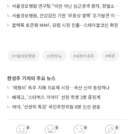
서울성모병원 연구팀 “비만 아닌 심근경색 환자, 항혈소판제 감량 효과적”
서울성모병원, 건강검진 기반 ‘무증상 결핵’ 조기발견 이점 입증
블랙록 토큰화 MMF, 유럽 시장 진출∙∙∙스테이블코인 확장
#서울성모병원
#2형당뇨
#내분비내과
#폐경
한성주 기자의 주요 뉴스
‘레켐비’ 독주 치매 치료제 시장…국산 신약 등장하나
배재고, ‘스타벅스 가야지’ 선창 학생 2명 중징계
여야, '선관위 특검' 국민추천위원 6명 인선 완료
0
0
0
0