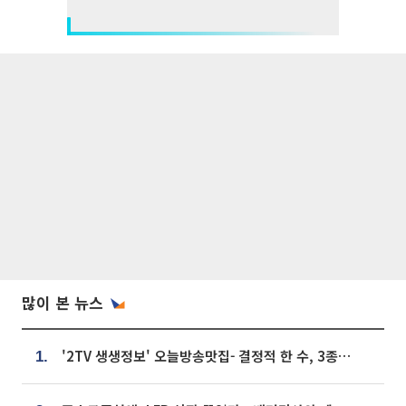
많이 본 뉴스
'2TV 생생정보' 오늘방송맛집- 결정적 한 수, 3종 메밀면! 메밀 소바 맛집 '의○○○○'
1.