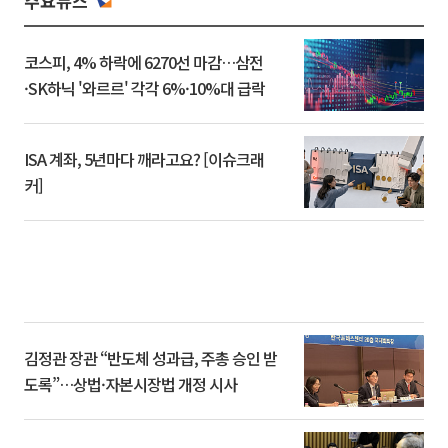
주요뉴스
코스피, 4% 하락에 6270선 마감…삼전
·SK하닉 '와르르' 각각 6%·10%대 급락
ISA 계좌, 5년마다 깨라고요? [이슈크래
커]
김정관 장관 “반도체 성과급, 주총 승인 받
도록”…상법·자본시장법 개정 시사