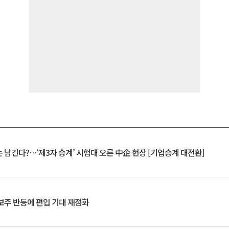
 남긴다?…‘제3자 승계’ 시험대 오른 中企 현장 [기업승계 대전환]
후보주 반등에 편입 기대 재점화