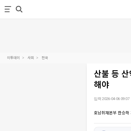
이투데이
사회
전국
산불 등 산
해야
입력 2026-04-06 09:07
호남취재본부 한승하