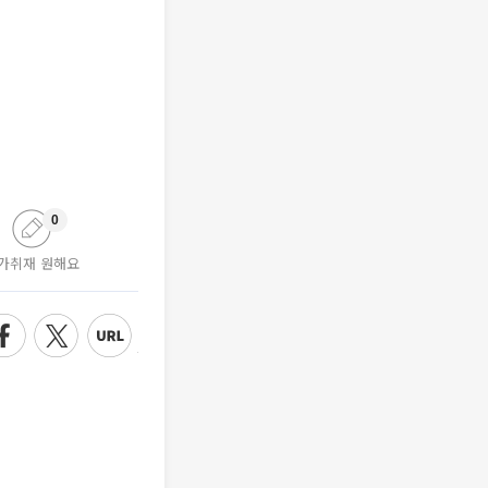
0
가취재 원해요