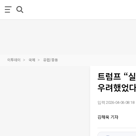
이투데이
국제
유럽/중동
트럼프 “실
우려했었다
입력 2026-04-06 08:18
김해욱 기자