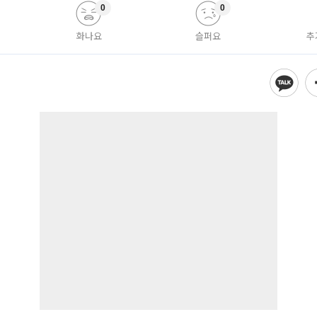
0
0
화나요
슬퍼요
추