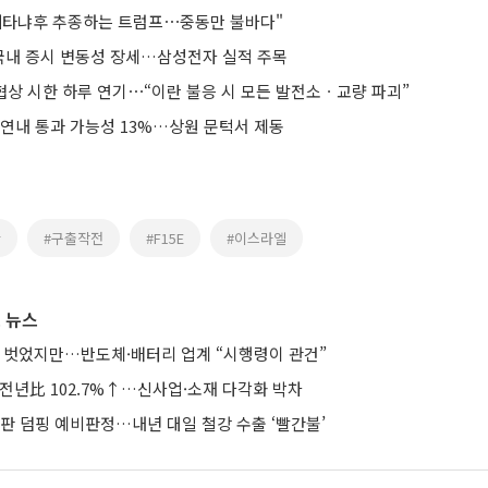
네타냐후 추종하는 트럼프⋯중동만 불바다"
 국내 증시 변동성 장세…삼성전자 실적 주목
협상 시한 하루 연기⋯“이란 불응 시 모든 발전소ㆍ교량 파괴”
 연내 통과 가능성 13%…상원 문턱서 제동
란
#구출작전
#F15E
#이스라엘
 뉴스
베일 벗었지만…반도체·배터리 업계 “시행령이 관건”
 전년比 102.7%↑…신사업·소재 다각화 박차
판 덤핑 예비판정…내년 대일 철강 수출 ‘빨간불’