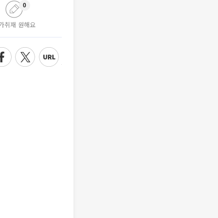
0
가취재 원해요