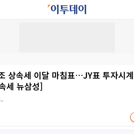
2조 상속세 이달 마침표…JY표 투자시
속세 뉴삼성]