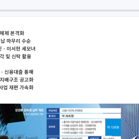
 체제 본격화
분납 마무리 수순
진ㆍ이서현 세모녀
각 및 신탁 활용
금ㆍ신용대출 통해
 지배구조 공고화
사업 재편 가속화