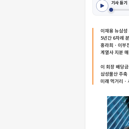
기사 듣기
이재용 뉴삼성
5년간 6차례 
홍라희ㆍ이부
계열사 지분 매
이 회장 배당
삼성물산 주축
미래 먹거리ㆍ