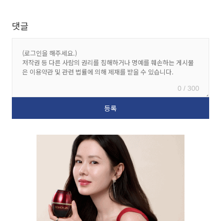
댓글
0 / 300