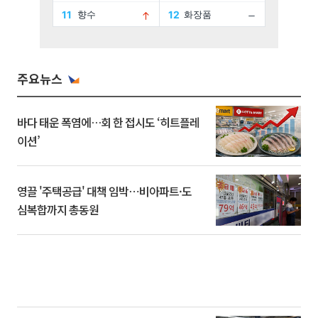
주요뉴스
바다 태운 폭염에…회 한 접시도 ‘히트플레
이션’
영끌 '주택공급' 대책 임박⋯비아파트·도
심복합까지 총동원