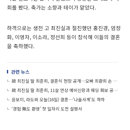
회를 봤다. 축가는 소향과 테이가 맡았다.
하객으로는 생전 고 최진실과 절친했던 홍진경, 엄정
화, 이영자, 이소라, 정선희 등이 참석해 이들의 결혼
을 축하했다.
관련 뉴스
故 최진실 딸 최준희, 결혼식 현장 공개⋯오빠 최환희 손 잡고 입
故 최진실 딸 최준희, 11살 연상 예비신랑과 웨딩 화보 공개⋯母 빼닮은 미모
윤보미, 라도와 오늘(16일) 결혼⋯'나솔사계'도 하차
‘경험 無도 환영’ 첫 일자리 도전 설명서