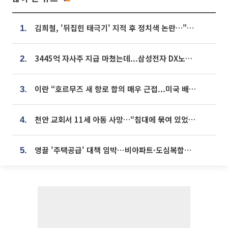
김희철, '뒤집힌 태극기' 지적 후 정치색 논란…"좌우 떠나 우리나라 국기"
1.
3445억 자사주 지급 마쳤는데...삼성전자 DX노조, 뒤늦은 '떼쓰기 집회'
2.
이란 “호르무즈 새 항로 합의 매우 근접...미국 배상 먼저”
3.
천안 교회서 11세 아동 사망…“침대에 묶여 있었다” 진술 확보
4.
영끌 '주택공급' 대책 임박⋯비아파트·도심복합까지 총동원
5.