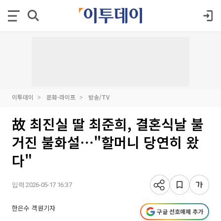
이투데이
문화·라이프
방송/TV
故 최진실 딸 최준희, 결혼식날 불
거진 불화설⋯"할머니 당연히 왔
다"
입력 2026-05-17 16:37
한은수 객원기자
구글 선호매체 추가