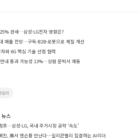
25% 관세…삼성·LG전자 영향은?
최대 매출 전망…구독·B2B·로봇으로 체질 개선
전자와 6G 핵심 기술 선점 협력
 연내 통과 가능성 13%…상원 문턱서 제동
타일러
 뉴스
프…삼성·LG, 국내 주거시장 공략 ‘속도’
해진, 美서 젠슨황 만난다⋯실리콘밸리 집결하는 AI리더