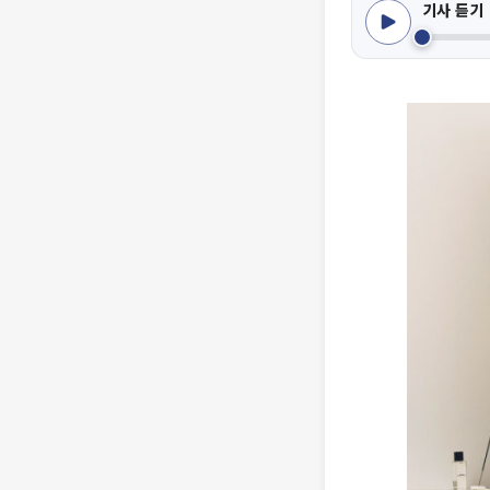
기사 듣기