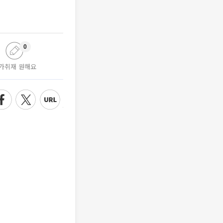
0
가취재 원해요