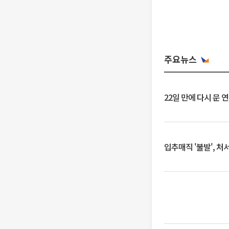
주요뉴스
22일 만에 다시 문 
입추매직 '불발', 처