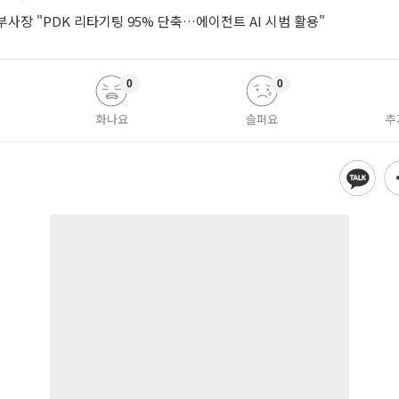
사장 "PDK 리타기팅 95% 단축…에이전트 AI 시범 활용"
0
0
화나요
슬퍼요
추