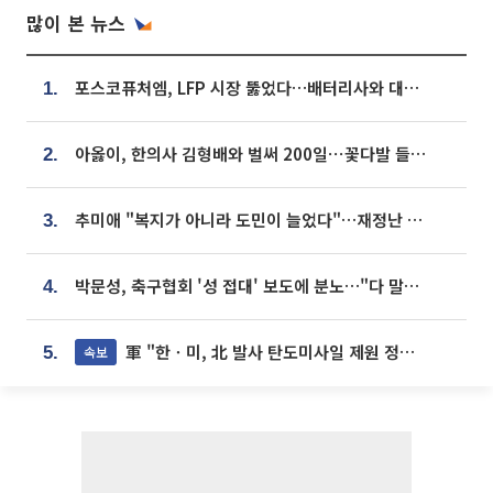
많이 본 뉴스
포스코퓨처엠, LFP 시장 뚫었다…배터리사와 대규모 장기 공급 합의
1.
아옳이, 한의사 김형배와 벌써 200일⋯꽃다발 들고 "프러포즈 아냐"
2.
추미애 "복지가 아니라 도민이 늘었다"…재정난 책임론 정면돌파
3.
박문성, 축구협회 '성 접대' 보도에 분노…"다 말아먹으려고 작정했나"
4.
軍 "한ㆍ미, 北 발사 탄도미사일 제원 정밀분석 중"
속보
5.