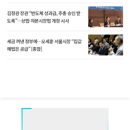
김정관 장관 “반도체 성과급, 주총 승인 받
도록”…상법·자본시장법 개정 시사
세금 꺼낸 정부에…오세훈 서울시장 “집값
해법은 공급” [종합]