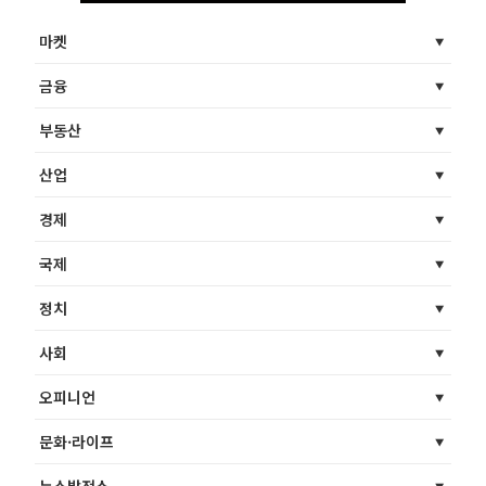
마켓
금융
부동산
산업
경제
국제
정치
사회
오피니언
문화·라이프
뉴스발전소