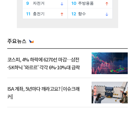
주요뉴스
코스피, 4% 하락에 6270선 마감…삼전
·SK하닉 '와르르' 각각 6%·10%대 급락
ISA 계좌, 5년마다 깨라고요? [이슈크래
커]