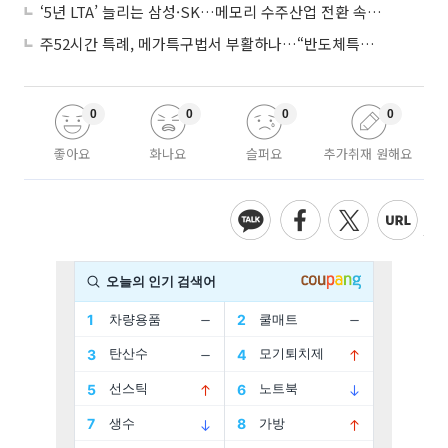
‘5년 LTA’ 늘리는 삼성·SK…메모리 수주산업 전환 속 다른 셈법
주52시간 특례, 메가특구법서 부활하나…“반도체특별법 담겨야”
0
0
0
0
좋아요
화나요
슬퍼요
추가취재 원해요