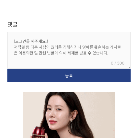
댓글
0 / 300