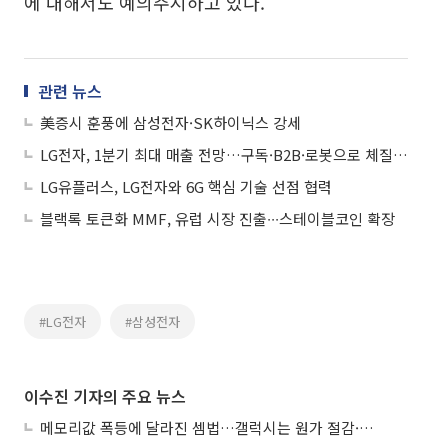
에 대해서도 예의주시하고 있다.
관련 뉴스
美증시 훈풍에 삼성전자·SK하이닉스 강세
LG전자, 1분기 최대 매출 전망…구독·B2B·로봇으로 체질 개선
LG유플러스, LG전자와 6G 핵심 기술 선점 협력
블랙록 토큰화 MMF, 유럽 시장 진출∙∙∙스테이블코인 확장
#LG전자
#삼성전자
이수진 기자의 주요 뉴스
메모리값 폭등에 달라진 셈법…갤럭시는 원가 절감·아이폰은 서비스 확대