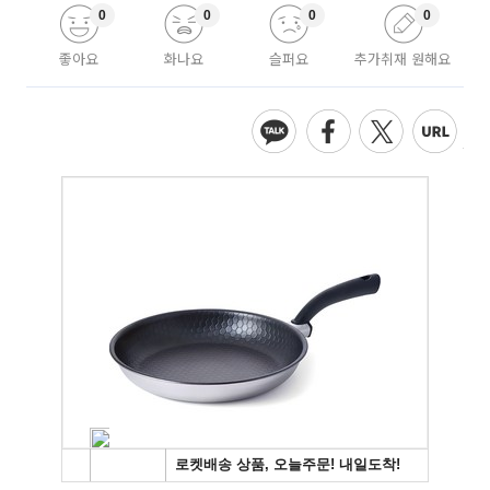
0
0
0
0
좋아요
화나요
슬퍼요
추가취재 원해요