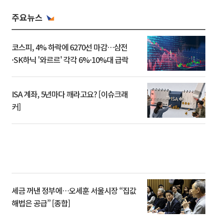
주요뉴스
코스피, 4% 하락에 6270선 마감…삼전
·SK하닉 '와르르' 각각 6%·10%대 급락
ISA 계좌, 5년마다 깨라고요? [이슈크래
커]
세금 꺼낸 정부에…오세훈 서울시장 “집값
해법은 공급” [종합]