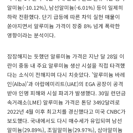
알미늄(-10.12%), 남선알미늄(-6.01%) 등이 일제히
하락 전환했다. 단기 급등에 따른 차익 실현 매물이
쏟아지면서 알루미늄 가격이 장중 8% 넘게 폭락한
영향이라는 분석이다.
잠잠해지는 듯했던 알류미늄 가격은 지난 달 28일 이
란이 중동 내 주요 알루미늄 생산 시설을 직접 타격했
다는 소식이 전해지며 다시 치솟았다. '알루미늄 바레
인(Alba)'과 아랍에미리트(UAE)의 EGA 공장이 공격
받아 인명 피해와 시설 파괴가 발생했다. 30일 런던금
속거래소(LME) 알루미늄 가격은 톤당 3492달러로
2022년 4월 이후 최고치를 경신했다고 미국 CNBC가
보도했다. 국내에서도 다시 매수세가 유입되며 남선
알미늄(29.89%), 조일알미늄(29.97%), 삼아알미늄