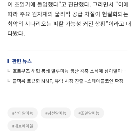
이 초읽기에 돌입했다"고 진단했다. 그러면서 "이에
따라 주요 원자재의 물리적 공급 차질이 현실화되는
최악의 시나리오는 피할 가능성 커진 상황"이라고 내
다봤다.
관련 뉴스
호르무즈 해협 봉쇄 알루미늄 생산 감축 소식에 삼아알미늄ㆍ남선알미늄 등 ↑
블랙록 토큰화 MMF, 유럽 시장 진출∙∙∙스테이블코인 확장
#삼아알미늄
#남선알미늄
#조일알미늄
#대호에이엘