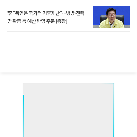
李 "폭염은 국가적 기후재난"…냉방·전력
망 확충 등 예산 반영 주문 [종합]