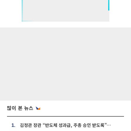
많이 본 뉴스
김정관 장관 “반도체 성과급, 주총 승인 받도록”…상법·자본시장법 개정 시사
1.