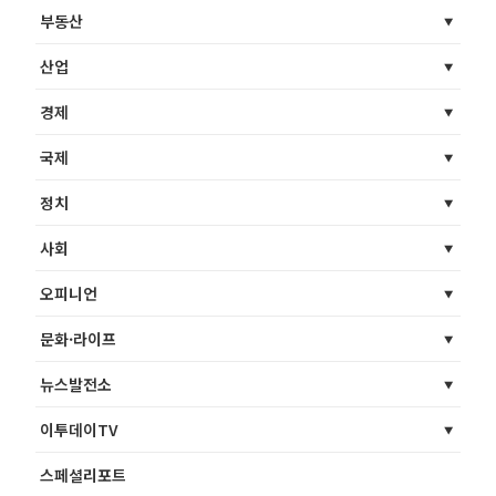
부동산
산업
경제
국제
정치
사회
오피니언
문화·라이프
뉴스발전소
이투데이TV
스페셜리포트