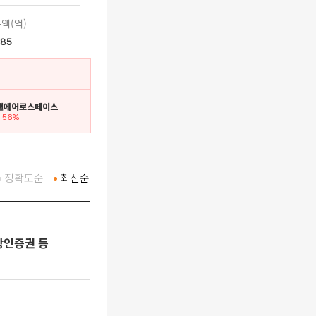
액(억)
285
스앤에어로스페이스
5.56%
정확도순
최신순
상인증권 등