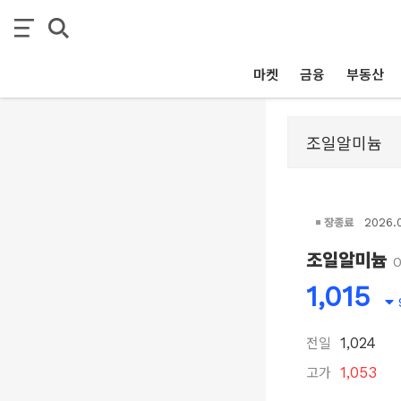
마켓
금융
부동산
장종료
2026.
조일알미늄
1,015
전일
1,024
고가
1,053