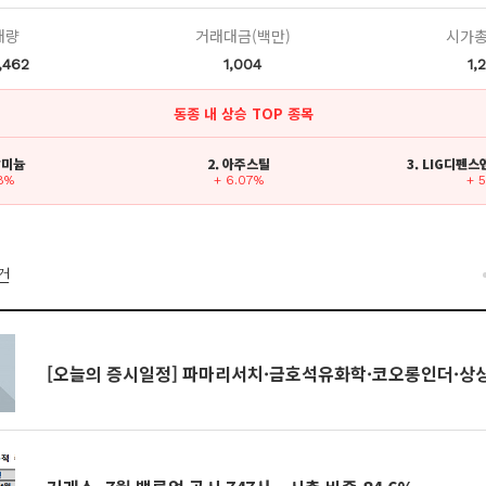
래량
거래대금(백만)
시가총
,462
1,004
1,
동종 내 상승 TOP 종목
알미늄
2. 아주스틸
3. LIG디펜
28%
+ 6.07%
+ 
건
[오늘의 증시일정] 파마리서치·금호석유화학·코오롱인더·상