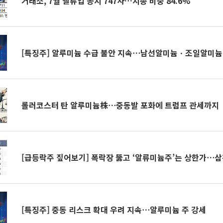
거래소, 7월 밸류업 공시 747사…시총 비중 84.6%
[특징주] 알루미늄 수급 불안 지속⋯남선알미늄ㆍ조일알미늄
롤러코스터 탄 알루미늄株⋯중동발 포화에 트럼프 관세까지
[급등락주 짚어보기] 폭락장 뚫고 ‘알류미늄주’는 상한가⋯
[특징주] 중동 리스크 확대 우려 지속⋯알루미늄 주 강세