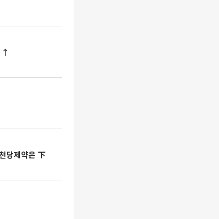
 ↑
삼천당제약은 下