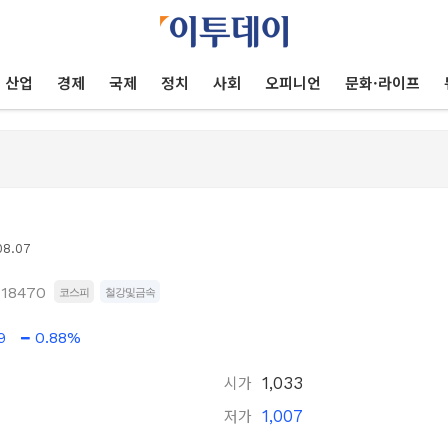
산업
경제
국제
정치
사회
오피니언
문화·라이프
08.07
018470
코스피
철강및금속
9
0.88%
시가
1,033
저가
1,007