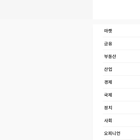
마켓
금융
부동산
산업
경제
국제
정치
사회
오피니언