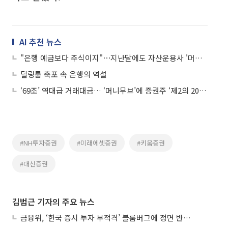
AI 추천 뉴스
"은행 예금보다 주식이지"⋯지난달에도 자산운용사 '머니무브' 가속
딜링룸 축포 속 은행의 역설
‘69조’ 역대급 거래대금… ‘머니무브’에 증권주 ‘제2의 2007년’ 오나
#NH투자증권
#미래에셋증권
#키움증권
#대신증권
김범근 기자의 주요 뉴스
금융위, ‘한국 증시 투자 부적격’ 블룸버그에 정면 반박…“근거 불분명”