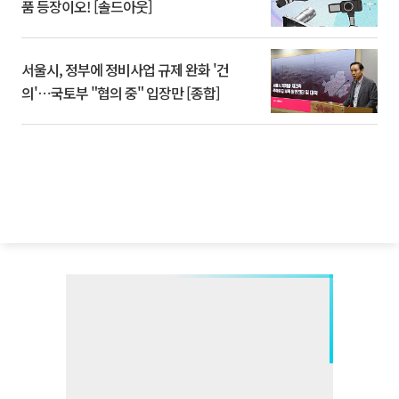
품 등장이오! [솔드아웃]
서울시, 정부에 정비사업 규제 완화 '건
의'⋯국토부 "협의 중" 입장만 [종합]