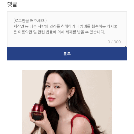
댓글
0 / 300