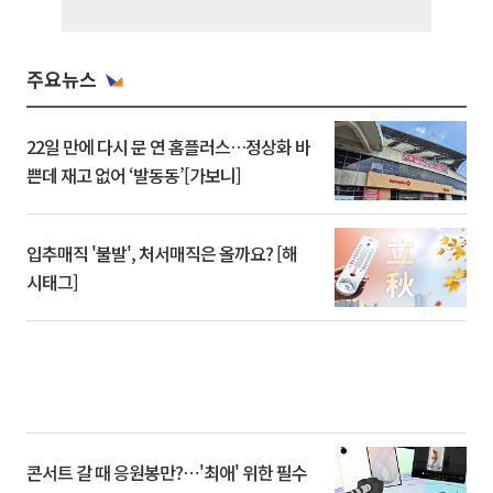
주요뉴스
22일 만에 다시 문 연 홈플러스…정상화 바
쁜데 재고 없어 ‘발동동’[가보니]
입추매직 '불발', 처서매직은 올까요? [해
시태그]
콘서트 갈 때 응원봉만?⋯'최애' 위한 필수