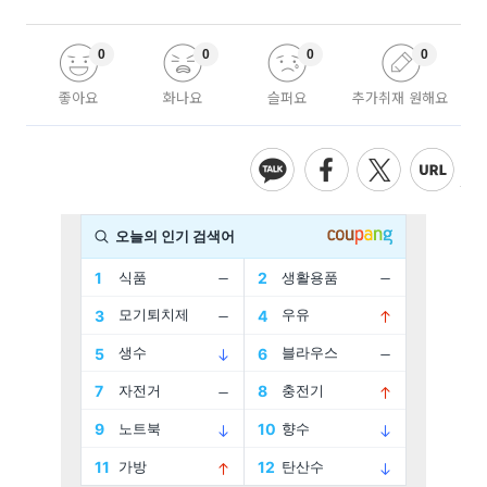
0
0
0
0
좋아요
화나요
슬퍼요
추가취재 원해요