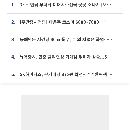
35도 안팎 무더위 이어져…전국 곳곳 소나기 [오늘 날씨]
1.
[주간증시전망] 다음주 코스피 6000~7000⋯“外人 수급은 정책이 변수”
2.
동해안은 시간당 80㎜ 폭우, 그 외 지역은 폭염…‘극과 극 날씨’
3.
뉴욕증시, 연준 금리인상 기대감 꺾이자 상승...S&P500 사상 최고치 [종합]
4.
SK하이닉스, 분기배당 375원 확정…주주환원책 9월로 앞당겨 발표
5.