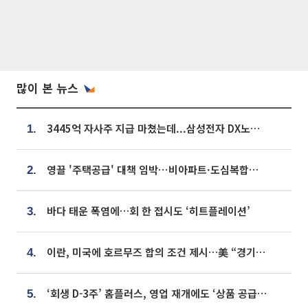
많이 본 뉴스
3445억 자사주 지급 마쳤는데...삼성전자 DX노조, 뒤늦은 '떼쓰기 집회'
1.
영끌 '주택공급' 대책 임박⋯비아파트·도심복합까지 총동원
2.
바다 태운 폭염에…회 한 접시도 ‘히트플레이션’
3.
이란, 미국에 호르무즈 합의 조건 제시…美 “경기 아직 안 끝나” [종합]
4.
‘회생 D-3주’ 홈플러스, 영업 재개에도 ‘상품 공급망’ 복구가 생존 관건
5.