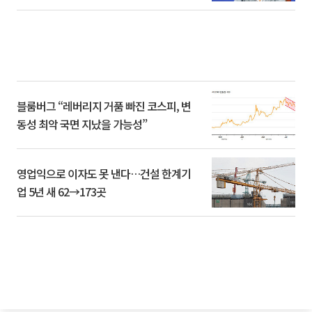
블룸버그 “레버리지 거품 빠진 코스피, 변
동성 최악 국면 지났을 가능성”
영업익으로 이자도 못 낸다…건설 한계기
업 5년 새 62→173곳