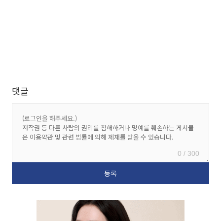
댓글
0 / 300