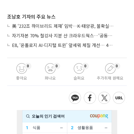
조남호 기자의 주요 뉴스
美 ‘232조 하이브리드 제재’ 임박…K-태양광, 불확실성 털고 날개 다나
자기자본 70% 철강사 지분 산 크라우드웍스…‘공동경영’으로 AI 시너지 낼까
E8, ‘온톨로지 AI·디지털 트윈’ 앞세워 체질 개선… 4분기 흑자전환 총력
0
0
0
0
좋아요
화나요
슬퍼요
추가취재 원해요