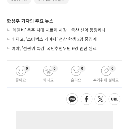
한성주 기자의 주요 뉴스
‘레켐비’ 독주 치매 치료제 시장…국산 신약 등장하나
배재고, ‘스타벅스 가야지’ 선창 학생 2명 중징계
여야, '선관위 특검' 국민추천위원 6명 인선 완료
0
0
0
0
좋아요
화나요
슬퍼요
추가취재 원해요