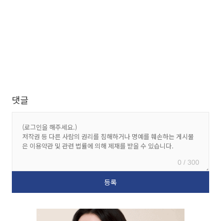
댓글
0 / 300