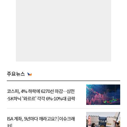
주요뉴스
코스피, 4% 하락에 6270선 마감…삼전
·SK하닉 '와르르' 각각 6%·10%대 급락
ISA 계좌, 5년마다 깨라고요? [이슈크래
커]