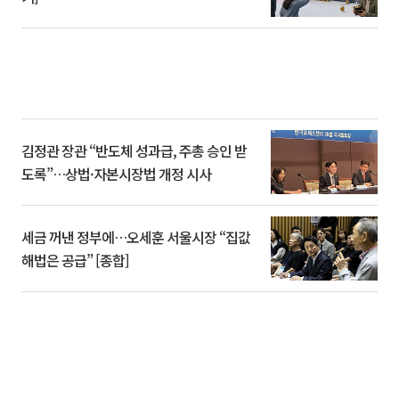
김정관 장관 “반도체 성과급, 주총 승인 받
도록”…상법·자본시장법 개정 시사
세금 꺼낸 정부에…오세훈 서울시장 “집값
해법은 공급” [종합]