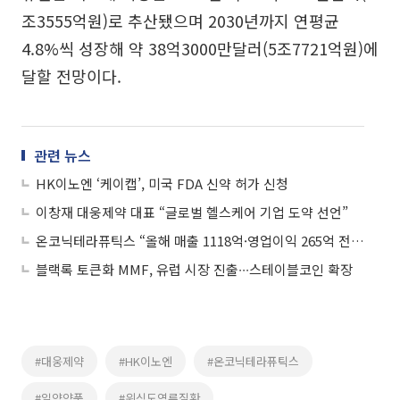
조3555억원)로 추산됐으며 2030년까지 연평균
4.8%씩 성장해 약 38억3000만달러(5조7721억원)에
달할 전망이다.
관련 뉴스
HK이노엔 ‘케이캡’, 미국 FDA 신약 허가 신청
이창재 대웅제약 대표 “글로벌 헬스케어 기업 도약 선언”
온코닉테라퓨틱스 “올해 매출 1118억·영업이익 265억 전망”
블랙록 토큰화 MMF, 유럽 시장 진출∙∙∙스테이블코인 확장
#대웅제약
#HK이노엔
#온코닉테라퓨틱스
#일양약품
#위식도역류질환