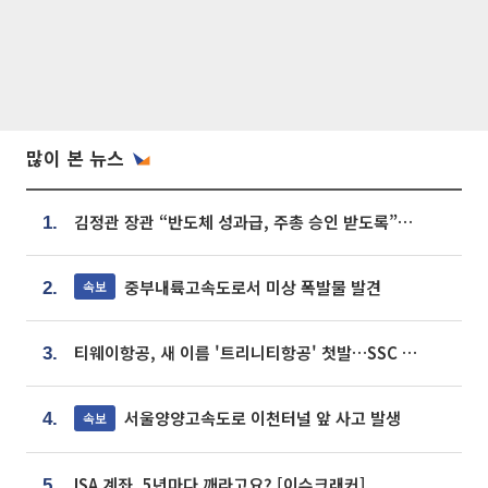
많이 본 뉴스
김정관 장관 “반도체 성과급, 주총 승인 받도록”…상법·자본시장법 개정 시사
1.
중부내륙고속도로서 미상 폭발물 발견
속보
2.
티웨이항공, 새 이름 '트리니티항공' 첫발…SSC 전략 본격화
3.
서울양양고속도로 이천터널 앞 사고 발생
속보
4.
ISA 계좌, 5년마다 깨라고요? [이슈크래커]
5.