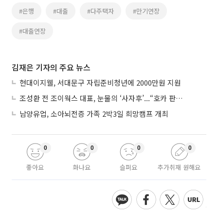
#은행
#대출
#다주택자
#만기연장
#대출연장
김재은 기자의 주요 뉴스
현대이지웰, 서대문구 자립준비청년에 2000만원 지원
조성환 전 조이웍스 대표, 눈물의 ‘사자후’...“호카 판권 탈취 노린 경쟁사가 기획·폭행 유도”
남양유업, 소아뇌전증 가족 2박3일 희망캠프 개최
0
0
0
0
좋아요
화나요
슬퍼요
추가취재 원해요