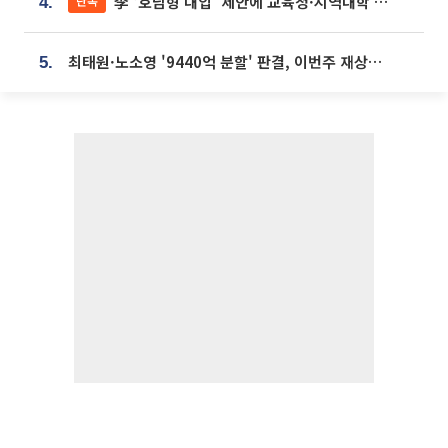
李 ‘호남형 대입’ 제안에 교육청·지역대학 서·논술형 입시 연계 '착수'
단독
4.
최태원·노소영 '9440억 분할' 판결, 이번주 재상고 여부 주목
5.