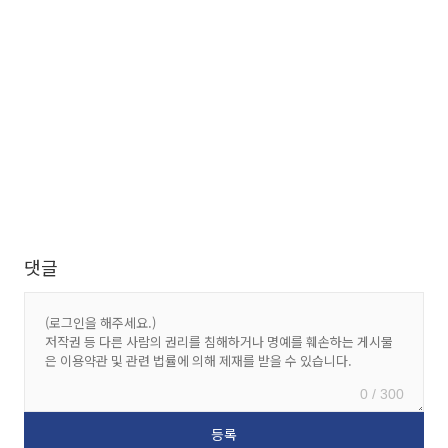
댓글
0 / 300