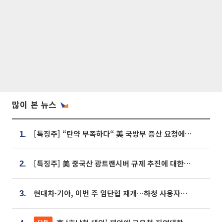
많이 본 뉴스
[특징주] “탄약 부족하다“ 美 국방부 증산 요청에⋯국내 방산주 급등세
1.
[특징주] 美 중국산 광트랜시버 규제 추진에 대한광통신 등 광통신株 강세
2.
현대차·기아, 이번 주 임단협 재개…하청 사용자성 재심도 ‘변수’
3.