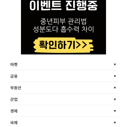
마켓
금융
부동산
산업
경제
국제