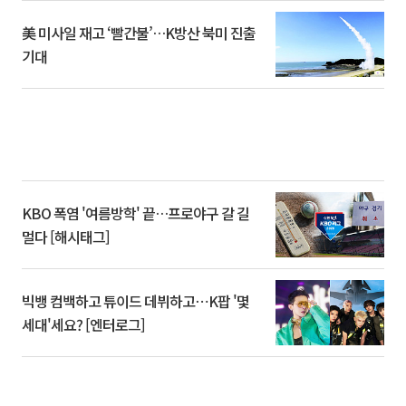
美 미사일 재고 ‘빨간불’…K방산 북미 진출
기대
KBO 폭염 '여름방학' 끝…프로야구 갈 길
멀다 [해시태그]
빅뱅 컴백하고 튜이드 데뷔하고⋯K팝 '몇
세대'세요? [엔터로그]