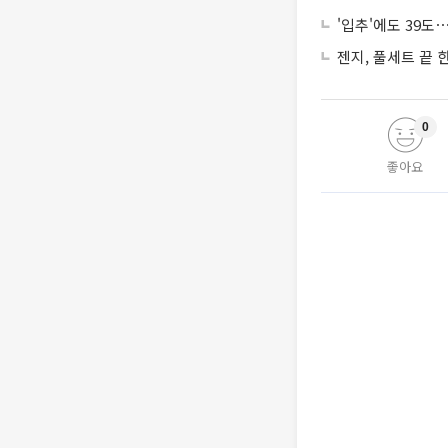
'입추'에도 39
젠지, 풀세트 끝
0
좋아요