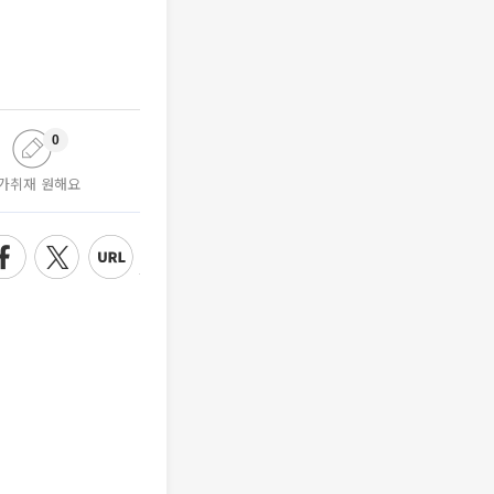
0
가취재 원해요