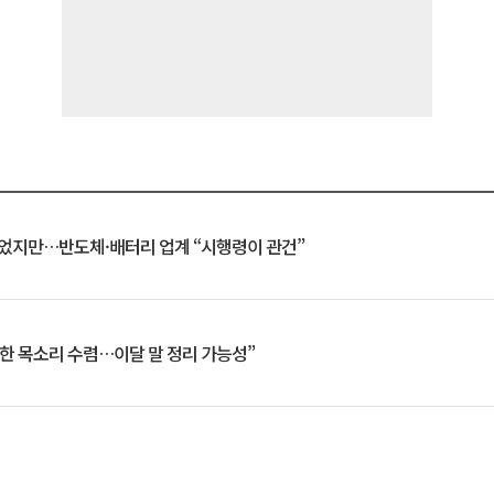
일 벗었지만…반도체·배터리 업계 “시행령이 관건”
한 목소리 수렴…이달 말 정리 가능성”