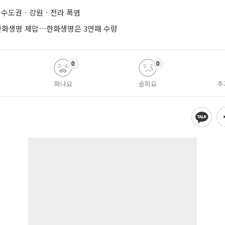
도⋯수도권ㆍ강원ㆍ전라 폭염
 한화생명 제압⋯한화생명은 3연패 수렁
0
0
화나요
슬퍼요
추