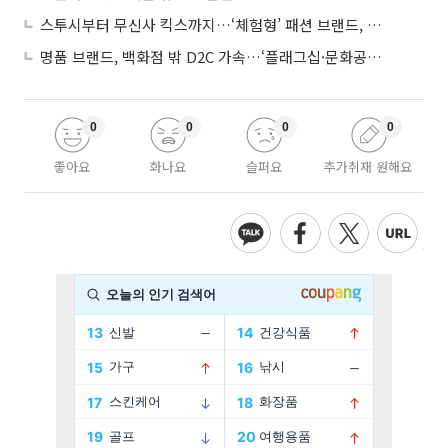
스투시부터 무신사 킥스까지…‘체험형’ 패션 브랜드, 잇단 제주행
명품 브랜드, 백화점 밖 D2C 가속…‘플래그십·문화공간’ 전략 눈길
0
0
0
0
좋아요
화나요
슬퍼요
추가취재 원해요