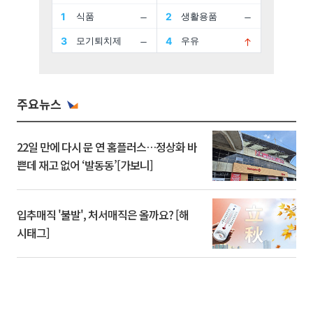
주요뉴스
22일 만에 다시 문 연 홈플러스…정상화 바
쁜데 재고 없어 ‘발동동’[가보니]
입추매직 '불발', 처서매직은 올까요? [해
시태그]