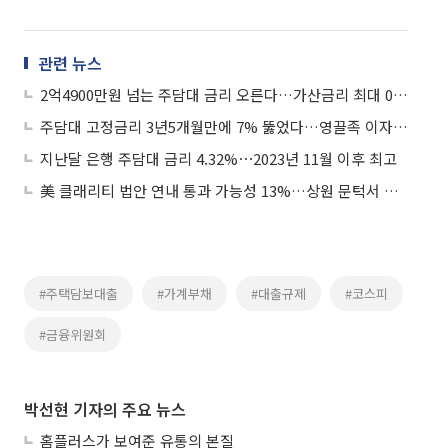
관련 뉴스
2억4900만원 넘는 주담대 금리 오른다…가산금리 최대 0.25%p↑
주담대 고정금리 3년5개월만에 7% 뚫었다…영끌족 이자 '경고등'
지난달 은행 주담대 금리 4.32%⋯2023년 11월 이후 최고
美 클래리티 법안 연내 통과 가능성 13%…상원 문턱서 제동
#주택담보대출
#가계부채
#대출규제
#코스피
#금융위원회
박선현 기자의 주요 뉴스
홈플러스가 보여준 유통의 본질