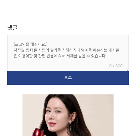
댓글
0 / 300