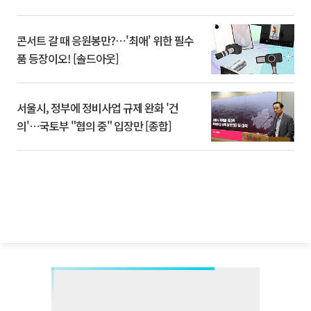
콘서트 갈 때 응원봉만?⋯'최애' 위한 필수
품 등장이오! [솔드아웃]
서울시, 정부에 정비사업 규제 완화 '건
의'⋯국토부 "협의 중" 입장만 [종합]