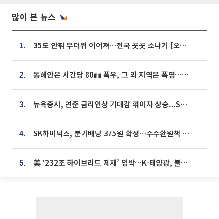
많이 본 뉴스
35도 안팎 무더위 이어져…전국 곳곳 소나기 [오늘 날씨]
1.
동해안은 시간당 80㎜ 폭우, 그 외 지역은 폭염…‘극과 극 날씨’
2.
뉴욕증시, 연준 금리인상 기대감 꺾이자 상승...S&P500 사상 최고치 [종합]
3.
SK하이닉스, 분기배당 375원 확정…주주환원책 9월로 앞당겨 발표
4.
美 ‘232조 하이브리드 제재’ 임박…K-태양광, 불확실성 털고 날개 다나
5.