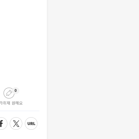
0
가취재 원해요