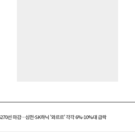
6270선 마감…삼전·SK하닉 '와르르' 각각 6%·10%대 급락