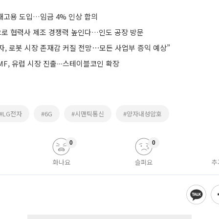
 재고용 도입…임금 4% 인상 합의
입으로 협력사 제조 경쟁력 높인다…인도 공장 방문
자, 로봇 시장 존재감 커질 전망⋯모든 사업부 증익 예상”
F, 유럽 시장 진출∙∙∙스테이블코인 확장
#LG전자
#6G
#시맨틱통신
#양자내성암호
0
0
화나요
슬퍼요
추