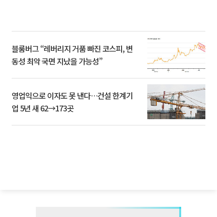
블룸버그 “레버리지 거품 빠진 코스피, 변
동성 최악 국면 지났을 가능성”
영업익으로 이자도 못 낸다…건설 한계기
업 5년 새 62→173곳