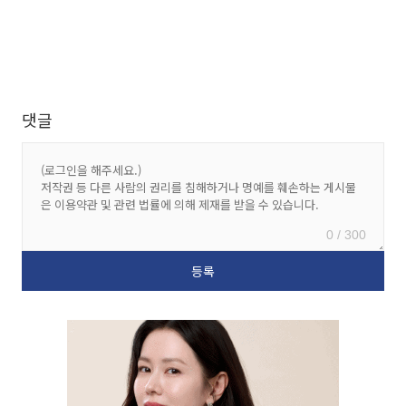
댓글
0 / 300