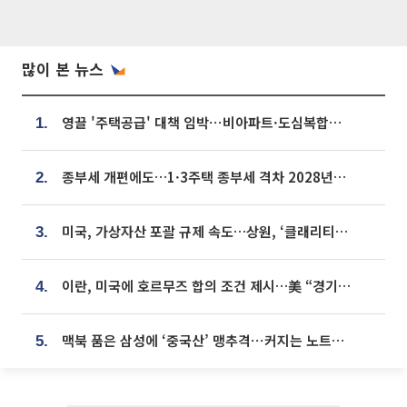
많이 본 뉴스
영끌 '주택공급' 대책 임박⋯비아파트·도심복합까지 총동원
1.
종부세 개편에도…1·3주택 종부세 격차 2028년부터 확대
2.
미국, 가상자산 포괄 규제 속도…상원, ‘클래리티법’ 9월 절차투표 추진
3.
이란, 미국에 호르무즈 합의 조건 제시…美 “경기 아직 안 끝나” [종합]
4.
맥북 품은 삼성에 ‘중국산’ 맹추격⋯커지는 노트북 OLED 시장
5.