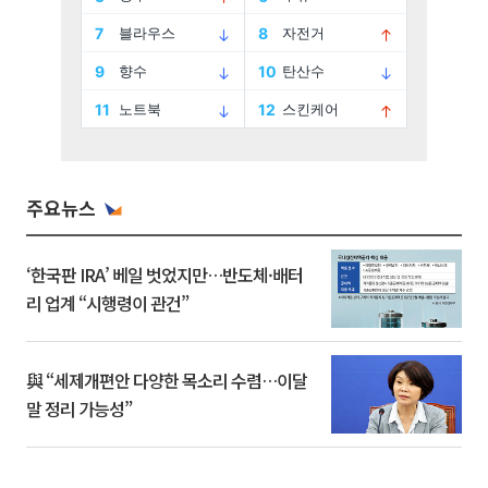
주요뉴스
‘한국판 IRA’ 베일 벗었지만…반도체·배터
리 업계 “시행령이 관건”
與 “세제개편안 다양한 목소리 수렴…이달
말 정리 가능성”