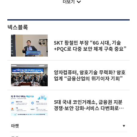
더보기
넥스블록
SKT 황철민 부장 “6G 시대, 기술
+PQC로 다중 보안 체계 구축 중요”
양자컴퓨터, 암호기술 무력화? 암호
업계 “금융산업의 위기이자 기회”
5대 국내 코인거래소, 금융권 지분
경쟁·보안 강화·서비스 다변화로
재편
마켓