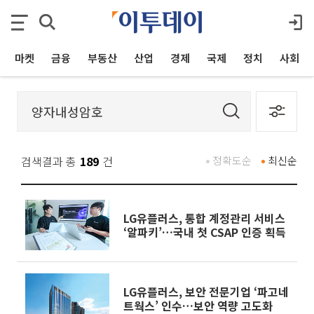
마켓
금융
부동산
산업
경제
국제
정치
사회
검색결과 총
189
건
정확도순
최신순
LG유플러스, 통합 계정관리 서비스
‘알파키’…국내 첫 CSAP 인증 획득
LG유플러스, 보안 전문기업 ‘파고네
트웍스’ 인수…보안 역량 고도화