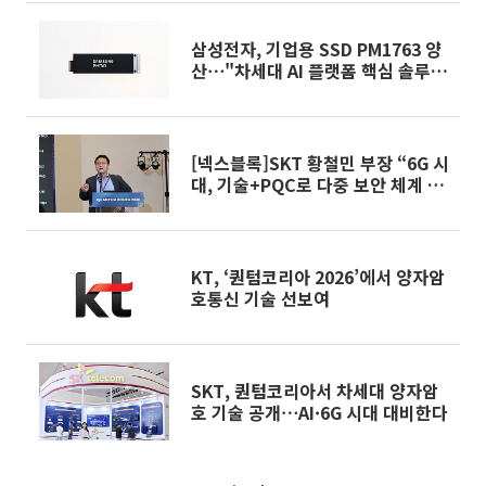
삼성전자, 기업용 SSD PM1763 양
산⋯"차세대 AI 플랫폼 핵심 솔루
션"
[넥스블록]SKT 황철민 부장 “6G 시
대, 기술+PQC로 다중 보안 체계 구
축 중요”
KT, ‘퀀텀코리아 2026’에서 양자암
호통신 기술 선보여
SKT, 퀀텀코리아서 차세대 양자암
호 기술 공개⋯AI·6G 시대 대비한다