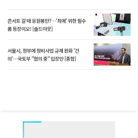
콘서트 갈 때 응원봉만?⋯'최애' 위한 필수
품 등장이오! [솔드아웃]
서울시, 정부에 정비사업 규제 완화 '건
의'⋯국토부 "협의 중" 입장만 [종합]