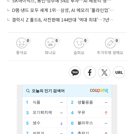
SK하이닉스, 용인·청주에 54조 투자…AI 메모리 생산기지 키운다
D램·낸드 모두 세계 1위…삼성, AI 메모리 '풀라인업'으로 승부
갤럭시 Z 폴드8, 사전판매 144만대 '역대 최대'…7년만에 갤노트10 기록 넘어
0
0
0
0
좋아요
화나요
슬퍼요
추가취재 원해요