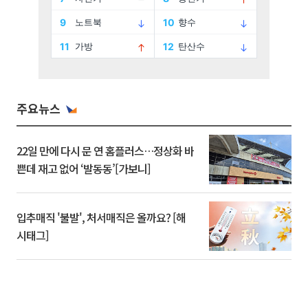
주요뉴스
22일 만에 다시 문 연 홈플러스…정상화 바
쁜데 재고 없어 ‘발동동’[가보니]
입추매직 '불발', 처서매직은 올까요? [해
시태그]