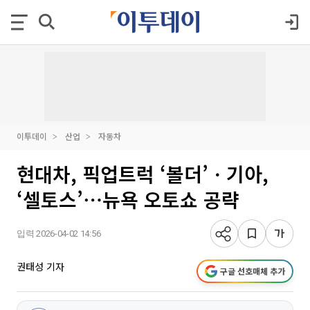
이투데이
산업
자동차
현대차, 픽업트럭 ‘볼더’ㆍ기아,
‘셀토스’⋯뉴욕 오토쇼 공략
입력 2026-04-02 14:56
권태성 기자
구글 선호매체 추가