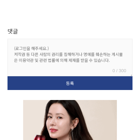
댓글
0 / 300