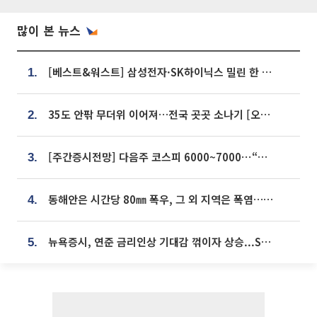
많이 본 뉴스
[베스트&워스트] 삼성전자·SK하이닉스 밀린 한 주…상상인증권은 85% 급등
1.
35도 안팎 무더위 이어져…전국 곳곳 소나기 [오늘 날씨]
2.
[주간증시전망] 다음주 코스피 6000~7000⋯“外人 수급은 정책이 변수”
3.
동해안은 시간당 80㎜ 폭우, 그 외 지역은 폭염…‘극과 극 날씨’
4.
뉴욕증시, 연준 금리인상 기대감 꺾이자 상승...S&P500 사상 최고치 [종합]
5.