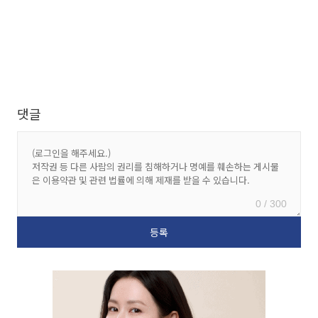
댓글
0 / 300