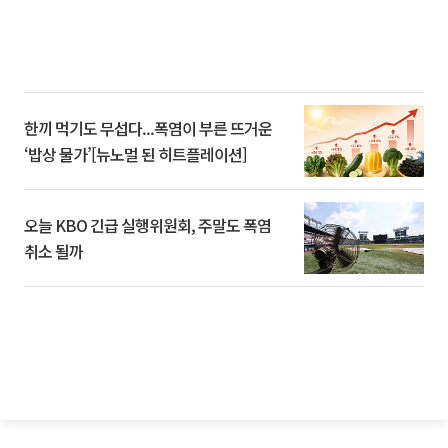
한끼 먹기도 무섭다...폭염이 부른 뜨거운
‘밥상 물가’[뉴노멀 된 히트플레이션]
오늘 KBO 긴급 실행위원회, 주말도 폭염
취소 될까