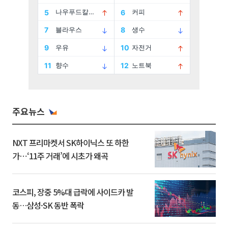
주요뉴스
NXT 프리마켓서 SK하이닉스 또 하한
가⋯‘11주 거래’에 시초가 왜곡
코스피, 장중 5%대 급락에 사이드카 발
동…삼성·SK 동반 폭락