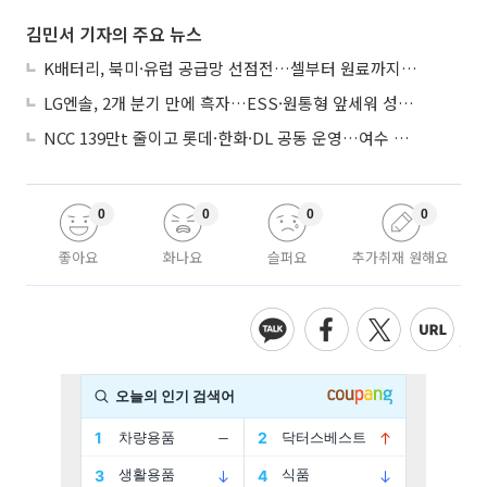
김민서 기자의 주요 뉴스
K배터리, 북미·유럽 공급망 선점전…셀부터 원료까지 현지화
LG엔솔, 2개 분기 만에 흑자…ESS·원통형 앞세워 성장 가속
NCC 139만t 줄이고 롯데·한화·DL 공동 운영…여수 1호 본궤도
0
0
0
0
좋아요
화나요
슬퍼요
추가취재 원해요