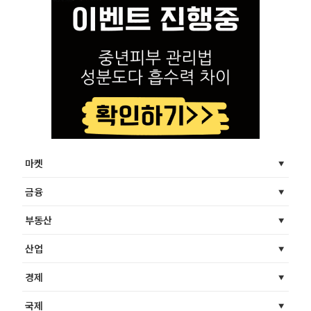
마켓
금융
부동산
산업
경제
국제