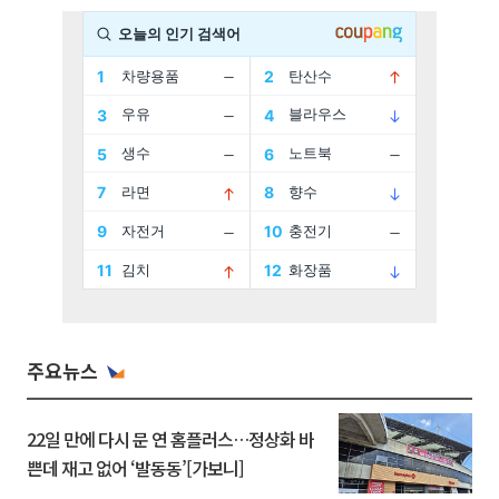
주요뉴스
22일 만에 다시 문 연 홈플러스…정상화 바
쁜데 재고 없어 ‘발동동’[가보니]