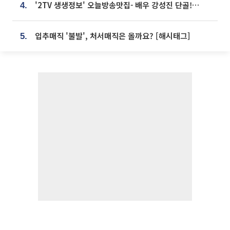
'2TV 생생정보' 오늘방송맛집- 배우 강성진 단골! 쌀국수ㆍ푸팟퐁 커리 맛집 '블○○○'
4.
입추매직 '불발', 처서매직은 올까요? [해시태그]
5.