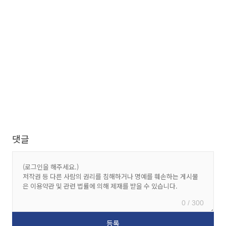
댓글
0 / 300