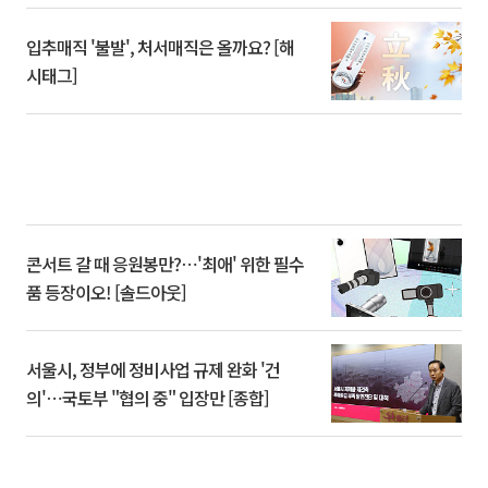
입추매직 '불발', 처서매직은 올까요? [해
시태그]
콘서트 갈 때 응원봉만?⋯'최애' 위한 필수
품 등장이오! [솔드아웃]
서울시, 정부에 정비사업 규제 완화 '건
의'⋯국토부 "협의 중" 입장만 [종합]