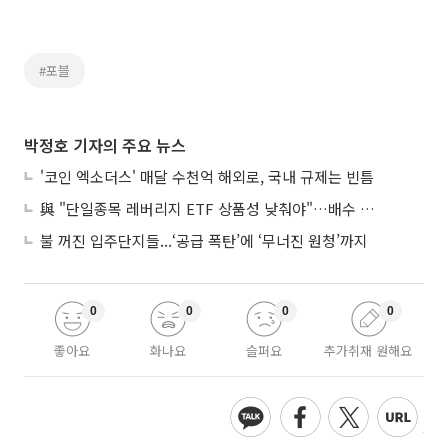
#포블
박정호 기자의 주요 뉴스
'코인 엑소더스' 매달 수천억 해외로, 국내 규제는 빈틈
與 "단일종목 레버리지 ETF 상품성 낮춰야"…배수 조정안도 거론
불 꺼진 입주단지들...‘공급 폭탄’에 ‘무너진 원청’까지
0
0
0
0
좋아요
화나요
슬퍼요
추가취재 원해요