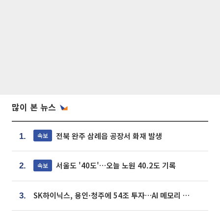
많이 본 뉴스
전북 완주 삼례읍 공장서 화재 발생
속보
1.
서울도 '40도'…오늘 노원 40.2도 기록
속보
2.
SK하이닉스, 용인·청주에 54조 투자…AI 메모리 생산기지 키운다
3.