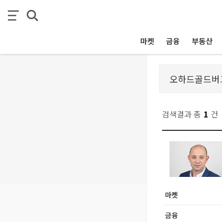
마켓
금융
부동산
검색결과 총
1
건
마켓
금융