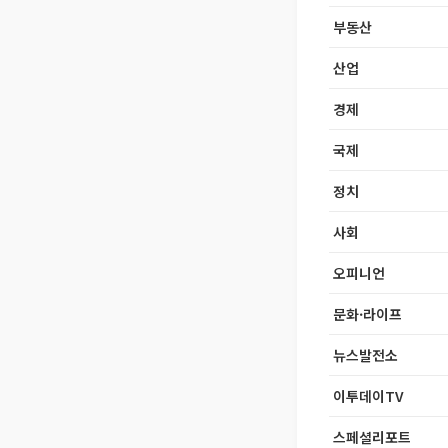
부동산
산업
경제
국제
정치
사회
오피니언
문화·라이프
뉴스발전소
이투데이TV
스페셜리포트