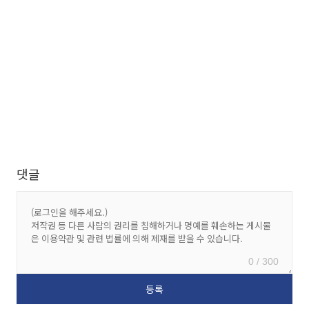
댓글
0 / 300