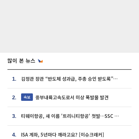
많이 본 뉴스
김정관 장관 “반도체 성과급, 주총 승인 받도록”…상법·자본시장법 개정 시사
1.
중부내륙고속도로서 미상 폭발물 발견
속보
2.
티웨이항공, 새 이름 '트리니티항공' 첫발…SSC 전략 본격화
3.
ISA 계좌, 5년마다 깨라고요? [이슈크래커]
4.