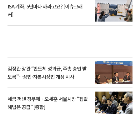
ISA 계좌, 5년마다 깨라고요? [이슈크래
커]
김정관 장관 “반도체 성과급, 주총 승인 받
도록”…상법·자본시장법 개정 시사
세금 꺼낸 정부에…오세훈 서울시장 “집값
해법은 공급” [종합]