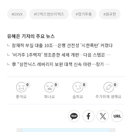
#DXVX
#디엑스앤브이엑스
#정기주총
#권규찬
유혜은 기자의 주요 뉴스
잠재적 부실 대출 10조…은행 건전성 '시한폭탄' 커졌다
‘비거주 1주택자’ 정조준한 세제 개편…다음 스텝은 금융 대책
李 “삼전닉스 레버리지 보완 대책 신속 마련⋯장기 채무 과감히 탕감”
0
0
0
0
좋아요
화나요
슬퍼요
추가취재 원해요