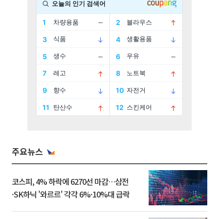
주요뉴스
코스피, 4% 하락에 6270선 마감…삼전
·SK하닉 '와르르' 각각 6%·10%대 급락