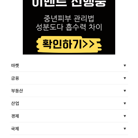
마켓
금융
부동산
산업
경제
국제