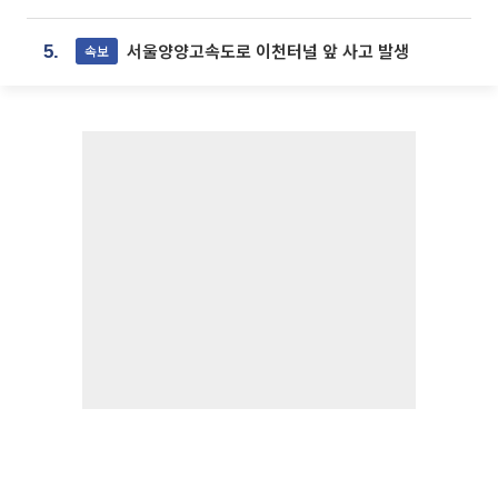
서울양양고속도로 이천터널 앞 사고 발생
속보
5.