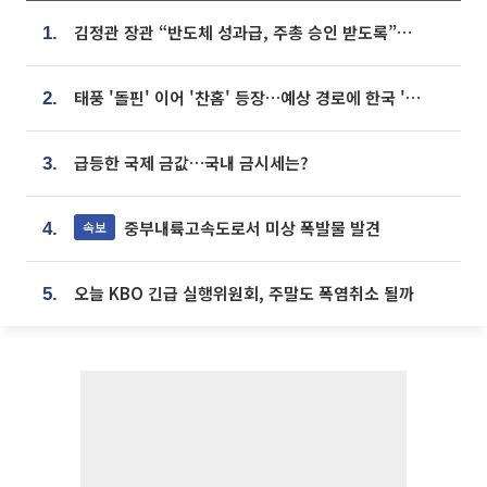
김정관 장관 “반도체 성과급, 주총 승인 받도록”…상법·자본시장법 개정 시사
1.
태풍 '돌핀' 이어 '찬홈' 등장…예상 경로에 한국 '한숨'
2.
급등한 국제 금값…국내 금시세는?
3.
중부내륙고속도로서 미상 폭발물 발견
속보
4.
오늘 KBO 긴급 실행위원회, 주말도 폭염취소 될까
5.