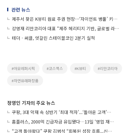
관련 뉴스
제주서 찾은 K뷰티 원료 주권 현장⋯‘자이언트 병풀’ 키우는 리만팜 가보니
강영재 리만코리아 대표 “제주 헤리티지 기반, 글로벌 라이프 스타일 기업 도약”
테더ㆍ써클, 엇갈린 스테이블코인 2분기 실적
#아모레퍼시픽
#코스맥스
#K뷰티
#리만코리아
#자연유래화장품
정영인 기자의 주요 뉴스
쿠팡, 3대 악재 속 상반기 ‘최대 적자’...‘돌아온 고객’에 수익성 반등 주목
홈플러스, 2000억 긴급자금 유입됐다…13일 ‘영업 재개’
“고객 돌아왔다” 쿠팡 김범석 “회복된 성장 흐름...신사업 확대 위한 투자 유지”