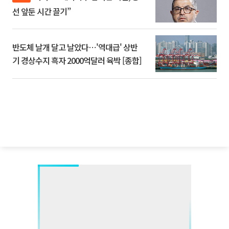
선 앞둔 시간 끌기”
반도체 날개 달고 날았다⋯'역대급' 상반
기 경상수지 흑자 2000억달러 육박 [종합]