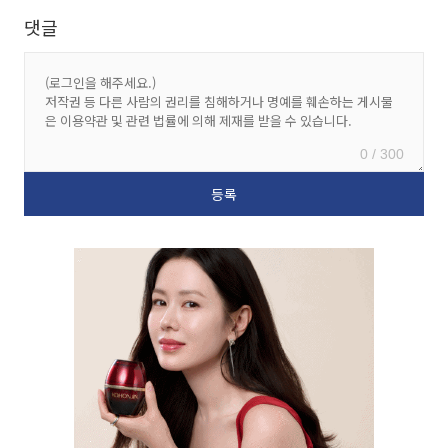
댓글
0 / 300