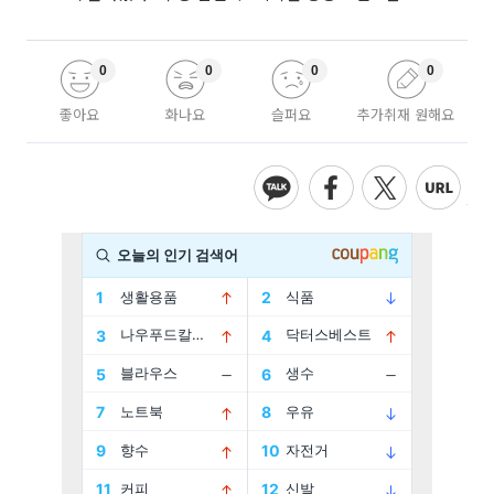
0
0
0
0
좋아요
화나요
슬퍼요
추가취재 원해요