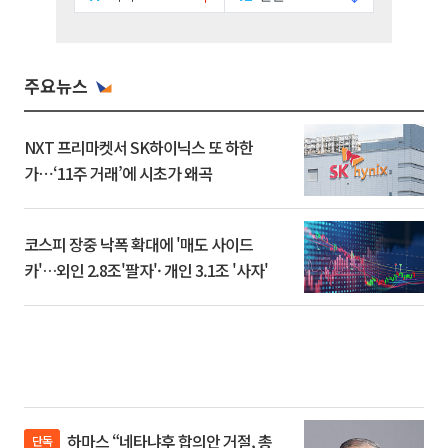
주요뉴스
NXT 프리마켓서 SK하이닉스 또 하한
가⋯‘11주 거래’에 시초가 왜곡
코스피 장중 낙폭 확대에 '매도 사이드
카'…외인 2.8조'팔자'· 개인 3.1조 '사자'
하마스 “네타냐후 합의안 거절, 총
단독