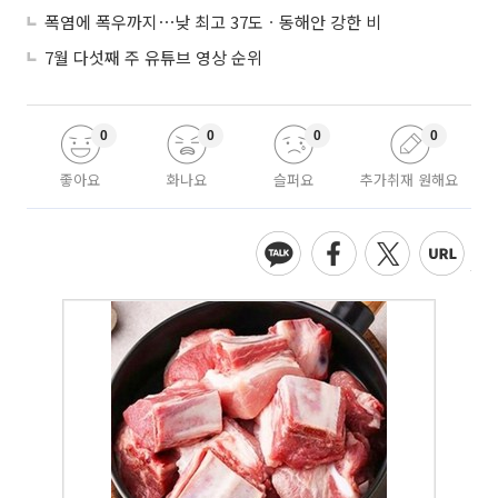
폭염에 폭우까지⋯낮 최고 37도ㆍ동해안 강한 비
7월 다섯째 주 유튜브 영상 순위
0
0
0
0
좋아요
화나요
슬퍼요
추가취재 원해요