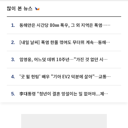
많이 본 뉴스
동해안은 시간당 80㎜ 폭우, 그 외 지역은 폭염…‘극과 극 날씨’
1.
[내일 날씨] 폭염 한풀 꺾여도 무더위 계속⋯동해안 이틀 연속 비
2.
임영웅, 어느덧 데뷔 10주년⋯"가진 것 없던 시절, 내 앞엔 20명의 팬뿐"
3.
'굿 윌 헌팅' 배우 "기아 EV2 덕분에 살아"…교통사고 후 안전성 극찬
4.
李대통령 “청년이 결혼 망설이는 일 없어야...제도상 불이익 조사”
5.