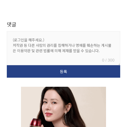
댓글
0 / 300