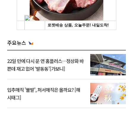
주요뉴스
22일 만에 다시 문 연 홈플러스…정상화 바
쁜데 재고 없어 ‘발동동’[가보니]
입추매직 '불발', 처서매직은 올까요? [해
시태그]