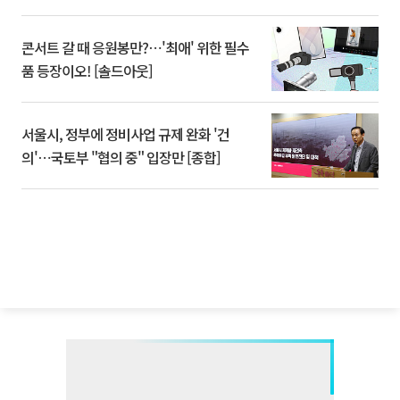
콘서트 갈 때 응원봉만?⋯'최애' 위한 필수
품 등장이오! [솔드아웃]
서울시, 정부에 정비사업 규제 완화 '건
의'⋯국토부 "협의 중" 입장만 [종합]