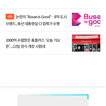
논란의 'Busan is Good'…8억 도시
단독
브랜드, 용산 대통령실 CI 업체가 수행
2000억 수혈받은 홈플러스 ‘오늘 가오
픈’...13일 정식 개장 시험대