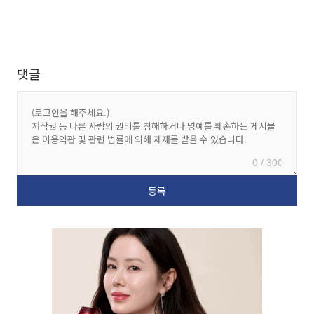
댓글
0 / 300