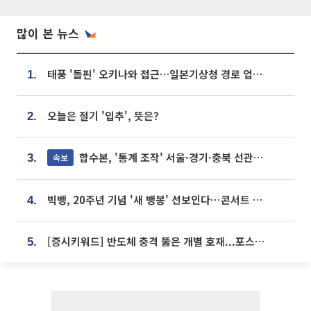
많이 본 뉴스
태풍 '돌핀' 오키나와 접근…일본기상청 경로 업데이트
1.
오늘은 절기 '입추', 뜻은?
2.
합수본, '통계 조작' 서울·경기·충북 선관위 등 추가 압수수색
속보
3.
빅뱅, 20주년 기념 '새 뱅봉' 선보인다⋯콘서트 앞두고 팝업 개최
4.
[증시키워드] 반도체 충격 뚫은 개별 호재...포스코퓨처엠·에코프로·한화솔루션 '눈길'
5.