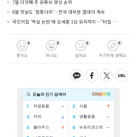
7월 다섯째 주 유튜브 영상 순위
8월 첫날도 '찜통더위'⋯전국 대부분 열대야 계속
국민의힘 '멱살 논란'에 오세훈 1심 유죄까지⋯"터질 게 터졌다"
0
0
0
0
좋아요
화나요
슬퍼요
추가취재 원해요