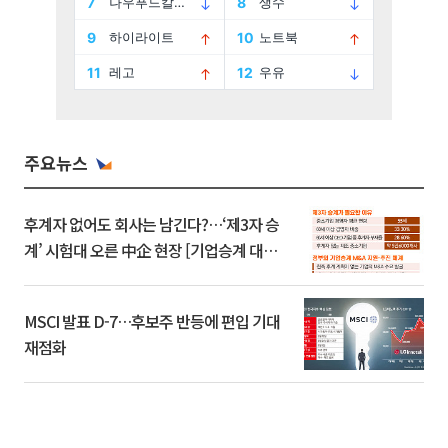
주요뉴스
후계자 없어도 회사는 남긴다?…‘제3자 승
계’ 시험대 오른 中企 현장 [기업승계 대전
환]
MSCI 발표 D-7…후보주 반등에 편입 기대
재점화