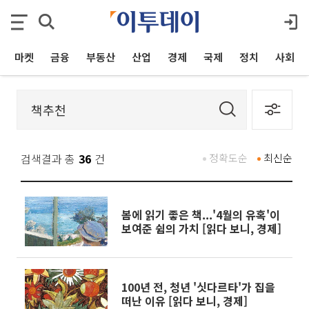
마켓
금융
부동산
산업
경제
국제
정치
사회
검색결과 총
36
건
정확도순
최신순
봄에 읽기 좋은 책...'4월의 유혹'이
보여준 쉼의 가치 [읽다 보니, 경제]
100년 전, 청년 '싯다르타'가 집을
떠난 이유 [읽다 보니, 경제]