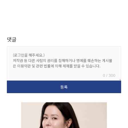
댓글
0 / 300