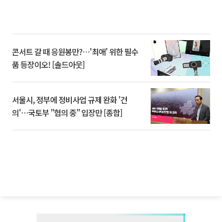
콘서트 갈 때 응원봉만?⋯'최애' 위한 필수
품 등장이오! [솔드아웃]
서울시, 정부에 정비사업 규제 완화 '건
의'⋯국토부 "협의 중" 입장만 [종합]