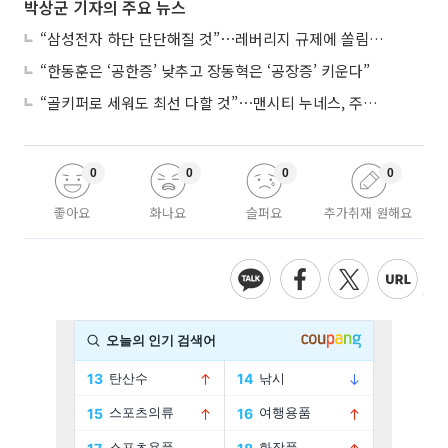
박상군 기자의 주요 뉴스
“삼성전자 하단 단단해질 것”⋯레버리지 규제에 쏠림 완화
“한동훈은 ‘공한증’ 낮추고 장동혁은 ‘공장증’ 키운다”
“골키퍼로 세워도 최선 다할 것”⋯맨시티 누네스, 주전 경쟁 각오
0
0
0
0
좋아요
화나요
슬퍼요
추가취재 원해요