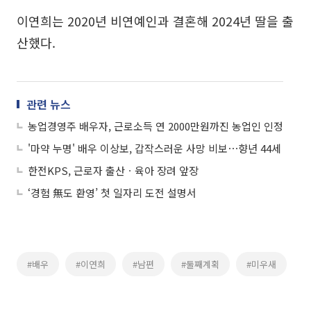
이연희는 2020년 비연예인과 결혼해 2024년 딸을 출
산했다.
관련 뉴스
농업경영주 배우자, 근로소득 연 2000만원까진 농업인 인정
'마약 누명' 배우 이상보, 갑작스러운 사망 비보⋯향년 44세
한전KPS, 근로자 출산ㆍ육아 장려 앞장
‘경험 無도 환영’ 첫 일자리 도전 설명서
#배우
#이연희
#남편
#둘째계획
#미우새