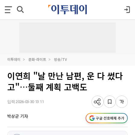
이투데이
문화·라이프
방송/TV
이연희 "날 만난 남편, 운 다 썼다
고"…둘째 계획 고백도
입력 2026-03-30 13:11
박상군 기자
구글 선호매체 추가