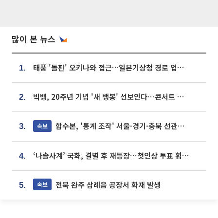
많이 본 뉴스
태풍 '돌핀' 오키나와 접근…일본기상청 경로 업데이트
1.
빅뱅, 20주년 기념 '새 뱅봉' 선보인다⋯콘서트 앞두고 팝업 개최
2.
합수본, '통계 조작' 서울·경기·충북 선관위 등 추가 압수수색
속보
3.
‘나솔사계’ 국화, 결별 후 재등장⋯첫인상 투표 휩쓸고 ‘인기녀’ 등극
4.
전북 완주 삼례읍 공장서 화재 발생
속보
5.