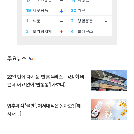
주요뉴스
22일 만에 다시 문 연 홈플러스…정상화 바
쁜데 재고 없어 ‘발동동’[가보니]
입추매직 '불발', 처서매직은 올까요? [해
시태그]