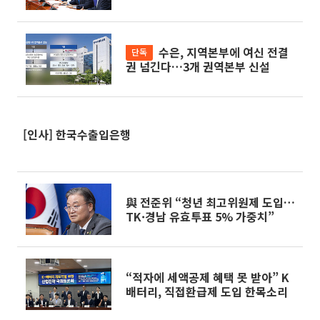
수은, 지역본부에 여신 전결
단독
권 넘긴다…3개 권역본부 신설
[인사] 한국수출입은행
與 전준위 “청년 최고위원제 도입…
TK·경남 유효투표 5% 가중치”
“적자에 세액공제 혜택 못 받아” K
배터리, 직접환급제 도입 한목소리