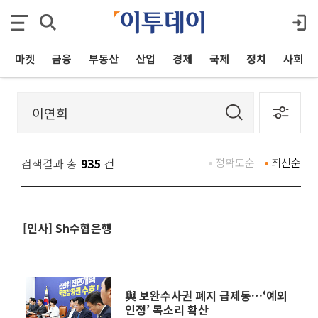
마켓
금융
부동산
산업
경제
국제
정치
사회
검색결과 총
935
건
정확도순
최신순
[인사] Sh수협은행
與 보완수사권 폐지 급제동…‘예외
인정’ 목소리 확산