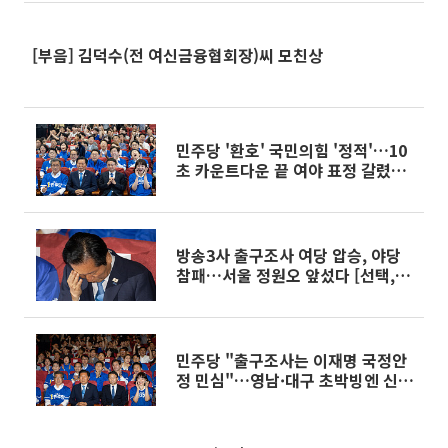
[부음] 김덕수(전 여신금융협회장)씨 모친상
민주당 '환호' 국민의힘 '정적'…10
초 카운트다운 끝 여야 표정 갈렸다
[선택, 6·3 지선]
방송3사 출구조사 여당 압승, 야당
참패…서울 정원오 앞섰다 [선택,
6·3 지선]
민주당 "출구조사는 이재명 국정안
정 민심"…영남·대구 초박빙엔 신
중