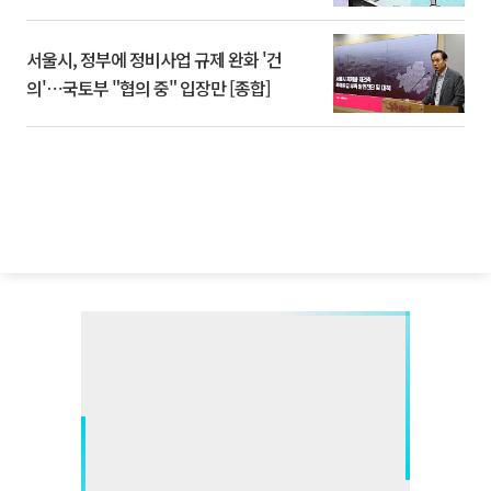
서울시, 정부에 정비사업 규제 완화 '건
의'⋯국토부 "협의 중" 입장만 [종합]