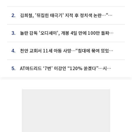
김희철, '뒤집힌 태극기' 지적 후 정치색 논란…"좌우 떠나 우리나라 국기"
2.
놀란 감독 '오디세이', 개봉 4일 만에 100만 돌파⋯'왕사남' 보다 빠르다
3.
천안 교회서 11세 아동 사망…“침대에 묶여 있었다” 진술 확보
4.
AT마드리드 ‘7번’ 이강인 “120% 쏟겠다”⋯시메오네 감독 “필요한 선수”
5.