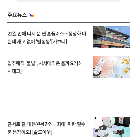
주요뉴스
22일 만에 다시 문 연 홈플러스…정상화 바
쁜데 재고 없어 ‘발동동’[가보니]
입추매직 '불발', 처서매직은 올까요? [해
시태그]
콘서트 갈 때 응원봉만?⋯'최애' 위한 필수
품 등장이오! [솔드아웃]