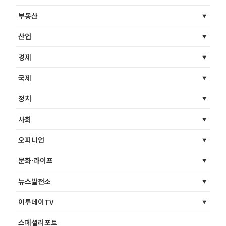
부동산
산업
경제
국제
정치
사회
오피니언
문화·라이프
뉴스발전소
이투데이TV
스페셜리포트