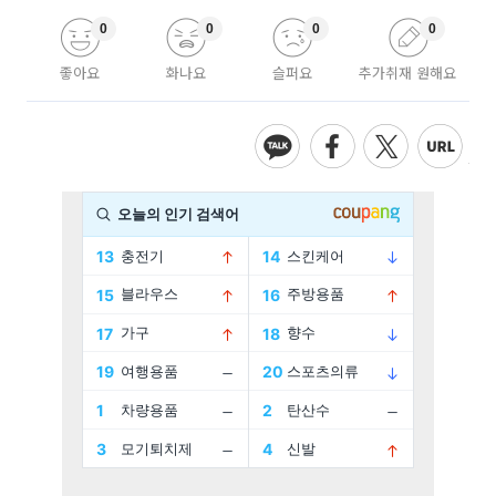
0
0
0
0
좋아요
화나요
슬퍼요
추가취재 원해요