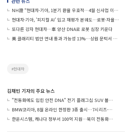
관련 뉴스
NH證 “현대차·기아, 1분기 환율 우호적…4월 신사업 이벤트도 주목”
현대차·기아, '피지컬 AI' 입고 재평가 본궤도…로봇·자율주행이 성장 견인
또다른 강자 현대차…車 양산 DNA로 로봇 심장 키운다
美 클래리티 법안 연내 통과 가능성 13%…상원 문턱서 제동
#현대차
김채빈 기자의 주요 뉴스
"전동화에도 입힌 안전 DNA" 전기 플래그십 SUV 볼보 'EX90'
BMW코리아, 8월 온라인 한정판 3종 출시…7시리즈·X7·M340i 투어링
한온시스템, 캐나다 정부서 100억 지원…북미 전동화 시장 가속