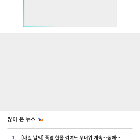
많이 본 뉴스
[내일 날씨] 폭염 한풀 꺾여도 무더위 계속⋯동해안 이틀 연속 비
1.