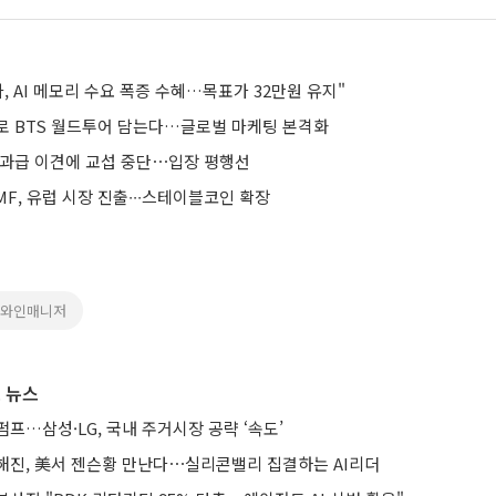
, AI 메모리 수요 폭증 수혜…목표가 32만원 유지"
로 BTS 월드투어 담는다…글로벌 마케팅 본격화
성과급 이견에 교섭 중단⋯입장 평행선
F, 유럽 시장 진출∙∙∙스테이블코인 확장
AI와인매니저
 뉴스
프…삼성·LG, 국내 주거시장 공략 ‘속도’
해진, 美서 젠슨황 만난다⋯실리콘밸리 집결하는 AI리더