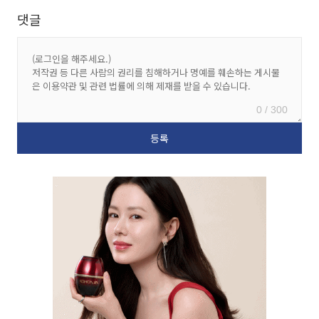
댓글
0 / 300