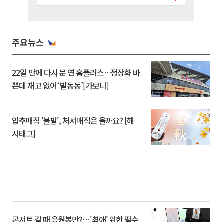
주요뉴스
22일 만에 다시 문 연 홈플러스…정상화 바
쁜데 재고 없어 ‘발동동’[가보니]
입추매직 '불발', 처서매직은 올까요? [해
시태그]
콘서트 갈 때 응원봉만?⋯'최애' 위한 필수