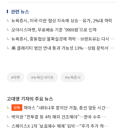
관련 뉴스
뉴욕증시, 미국·이란 협상 지속에 상승…유가, 2%대 하락
오아시스마켓, 무료배송 기준 ‘9900원’으로 인하
뉴욕증시, 중동협상 불확실성에 하락…브렌트유는 다시 100달러대
美 클래리티 법안 연내 통과 가능성 13%…상원 문턱서 제동
#마켓
#뉴욕인사이트
#뉴욕증시
고대영 기자의 주요 뉴스
하마스 “네타냐후 합의안 거절, 총선 앞둔 시간 끌기”
단독
백악관 “전투함 등 4척 해외 건조해야”⋯한국 수주 기대
스페이스X 1차 '보호예수 해제' 임박⋯“주가 추가 하락 가능성”