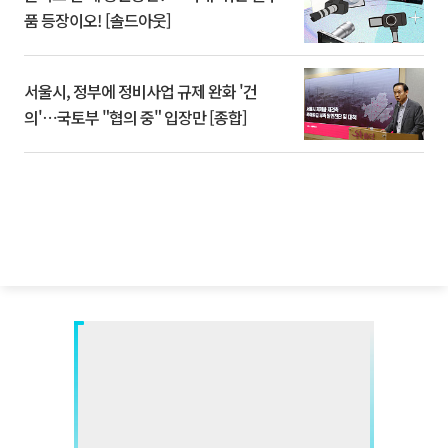
품 등장이오! [솔드아웃]
서울시, 정부에 정비사업 규제 완화 '건
의'⋯국토부 "협의 중" 입장만 [종합]