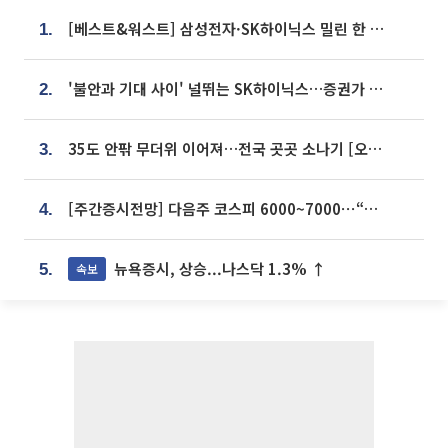
[베스트&워스트] 삼성전자·SK하이닉스 밀린 한 주…상상인증권은 85% 급등
1.
'불안과 기대 사이' 널뛰는 SK하이닉스…증권가 "HBM4·LTA 기반 펀터멘털 견고"
2.
35도 안팎 무더위 이어져…전국 곳곳 소나기 [오늘 날씨]
3.
[주간증시전망] 다음주 코스피 6000~7000⋯“外人 수급은 정책이 변수”
4.
뉴욕증시, 상승...나스닥 1.3% ↑
속보
5.