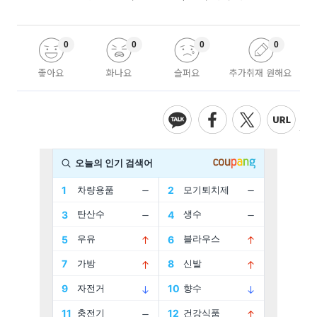
0
0
0
0
좋아요
화나요
슬퍼요
추가취재 원해요