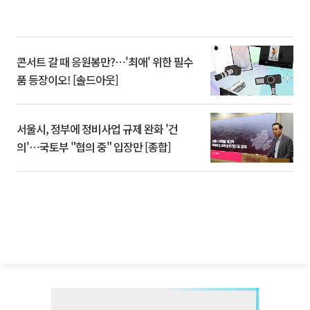
콘서트 갈 때 응원봉만?⋯'최애' 위한 필수
품 등장이오! [솔드아웃]
서울시, 정부에 정비사업 규제 완화 '건
의'⋯국토부 "협의 중" 입장만 [종합]