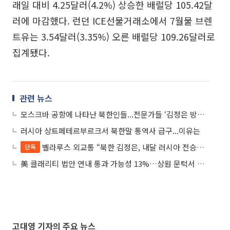
래일 대비 4.25달러(4.2%) 상승한 배럴당 105.42달
러에 마감했다. 런던 ICE선물거래소에서 7월물 브렌
트유는 3.54달러(3.35%) 오른 배럴당 109.26달러로
집계됐다.
관련 뉴스
모스크바 공항에 나타난 북한인들...전문가들 ‘김정은 방러·외화벌이’ 의견분분
러시아 상트페테르부르크서 북한말 통역사 급구...이유는
벨라루스 외교통 “북한 김정은, 내달 러시아 전승절 참석 가능성”
단독
美 클래리티 법안 연내 통과 가능성 13%…상원 문턱서 제동
고대영 기자의 주요 뉴스