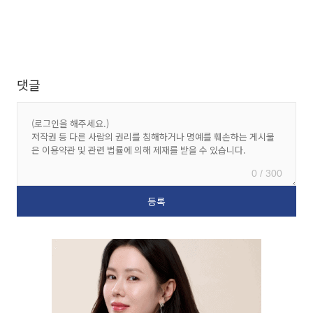
댓글
0 / 300