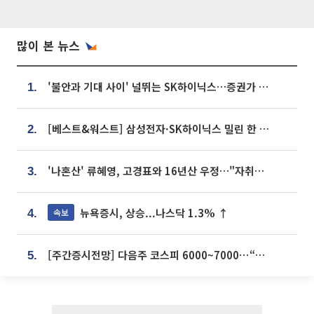
많이 본 뉴스
'불안과 기대 사이' 널뛰는 SK하이닉스…증권가 "HBM4·LTA 기반 펀터멘털 견고"
1.
[베스트&워스트] 삼성전자·SK하이닉스 밀린 한 주…상상인증권은 85% 급등
2.
'나혼산' 류혜영, 고경표와 16년산 우정…"자취방서 부모님과 마주쳐"
3.
뉴욕증시, 상승...나스닥 1.3% ↑
속보
4.
[주간증시전망] 다음주 코스피 6000~7000⋯“外人 수급은 정책이 변수”
5.