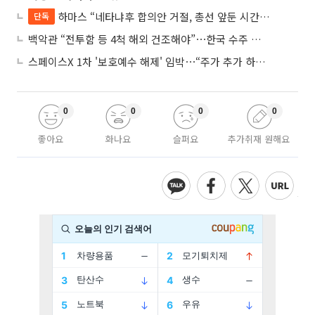
하마스 “네타냐후 합의안 거절, 총선 앞둔 시간 끌기”
단독
백악관 “전투함 등 4척 해외 건조해야”⋯한국 수주 기대
스페이스X 1차 '보호예수 해제' 임박⋯“주가 추가 하락 가능성”
0
0
0
0
좋아요
화나요
슬퍼요
추가취재 원해요