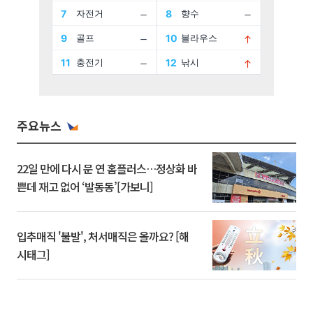
주요뉴스
22일 만에 다시 문 연 홈플러스…정상화 바
쁜데 재고 없어 ‘발동동’[가보니]
입추매직 '불발', 처서매직은 올까요? [해
시태그]