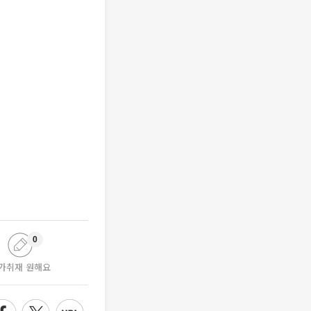
0
가취재 원해요