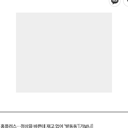
연 홈플러스…정상화 바쁜데 재고 없어 ‘발동동’[가보니]