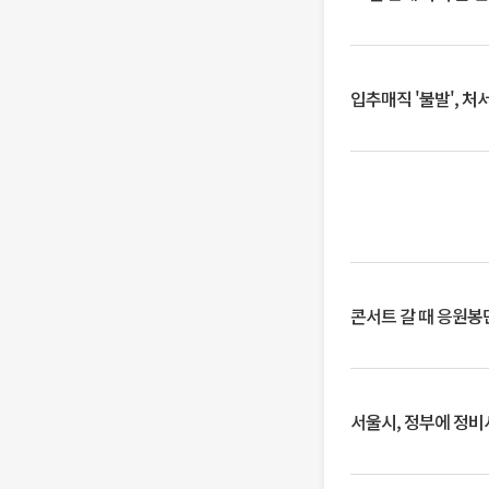
입추매직 '불발', 처
콘서트 갈 때 응원봉만
서울시, 정부에 정비사