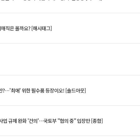
서매직은 올까요? [해시태그]
?⋯'최애' 위한 필수품 등장이오! [솔드아웃]
업 규제 완화 '건의'⋯국토부 "협의 중" 입장만 [종합]