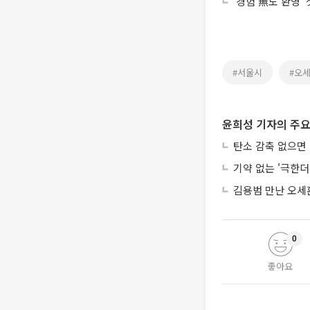
‘경험 無도 환영’
#서울시
#오
윤희성 기자의 주요
탄소 감축 없으면 
기약 없는 '극한
김용범 만난 오세
0
좋아요