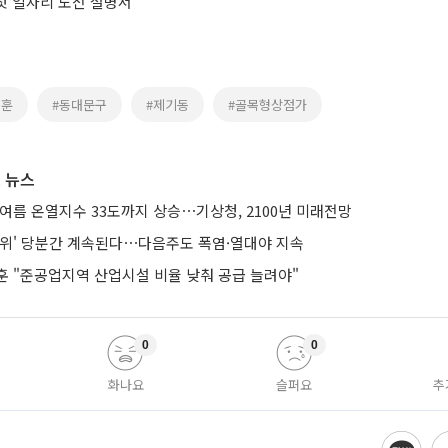
 첫 일자리 도전 설명서
세훈
#동대문구
#제기동
#골목형상점가
 뉴스
여름 온열지수 33도까지 상승⋯기상청, 2100년 미래전망
더위' 당분간 계속된다⋯다음주도 폭염·열대야 지속
훈 "준공업지역 산업시설 비율 낮춰 공급 늘려야"
0
0
화나요
슬퍼요
추