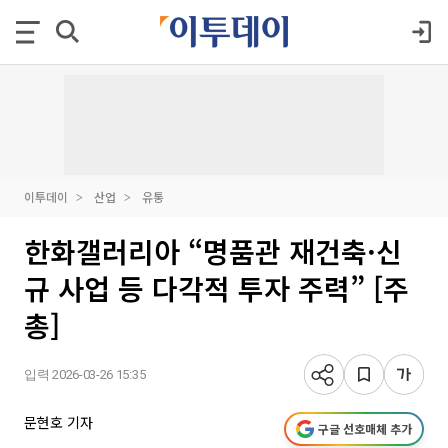
이투데이
산업
유통
한화갤러리아 “명품관 재건축·신
규 사업 등 다각적 투자 주력” [주
총]
입력 2026-03-26 15:35
문현호 기자
구글 선호매체 추가