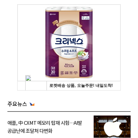
주요뉴스
애플, 中 CXMT 메모리 탑재 시험…AI발
공급난에 조달처 다변화