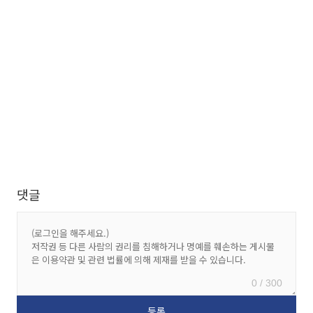
댓글
0 / 300