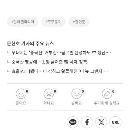
#한화갤러리아
#주주총회
#김영훈
문현호 기자의 주요 뉴스
무뎌지는 ‘중국산’ 거부감…글로벌 완성차도 中 생산·협력 확대
중국산 맹공에…빗장 풀어준 韓 세제 정책
효율·AI 더했다…더 강하고 알뜰해진 ‘더 뉴 그랜저 하이브리드’
0
0
0
0
좋아요
화나요
슬퍼요
추가취재 원해요