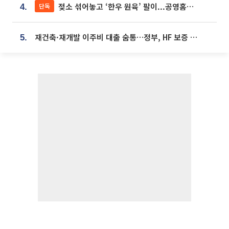
젖소 섞어놓고 ‘한우 원육’ 팔이...공영홈쇼핑 표기·검증 구멍
단독
4.
재건축·재개발 이주비 대출 숨통…정부, HF 보증 신설 추진
5.