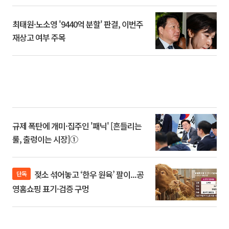
최태원·노소영 '9440억 분할' 판결, 이번주
재상고 여부 주목
규제 폭탄에 개미·집주인 '패닉' [흔들리는
룰, 출렁이는 시장]①
젖소 섞어놓고 ‘한우 원육’ 팔이...공
단독
영홈쇼핑 표기·검증 구멍