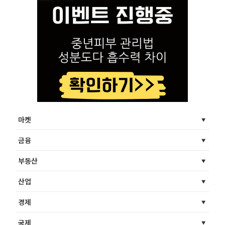
마켓
금융
부동산
산업
경제
국제