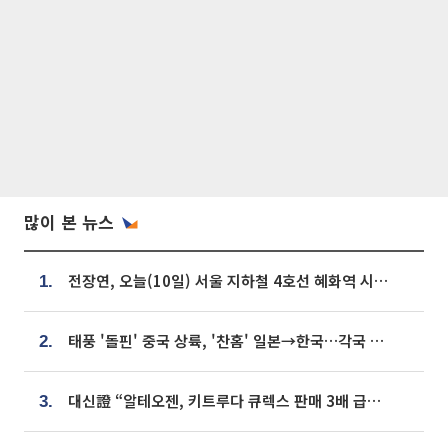
많이 본 뉴스
전장연, 오늘(10일) 서울 지하철 4호선 혜화역 시위…1호선 용산역 무정차
1.
태풍 '돌핀' 중국 상륙, '찬홈' 일본→한국…각국 기상청 예상 경로는?
2.
대신證 “알테오젠, 키트루다 큐렉스 판매 3배 급증…목표가 41만원 상향”
3.