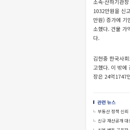
소속·산하기관장 
1032만원을 신
만원) 증가에 기
소했다. 건물 가
다.
김현중 한국사회보
고했다. 이 밖에
장은 24억174
관련 뉴스
부동산 정책 신뢰 
신규 재산공개 대상
신분 변동 공직자