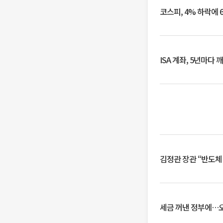
코스피, 4% 하락에 
ISA 계좌, 5년마다
김정관 장관 “반도체
세금 꺼낸 정부에…오