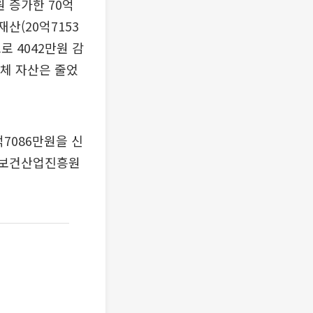
 증가한 70억
산(20억7153
 4042만원 감
전체 자산은 줄었
7086만원을 신
한국보건산업진흥원