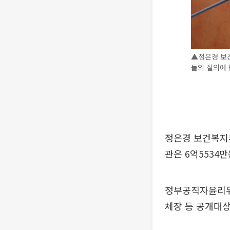
▲정은경 보
들의 질의에 
정은경 보건복지부
관은 6억5534
정부공직자윤리위
체장 등 공개대상