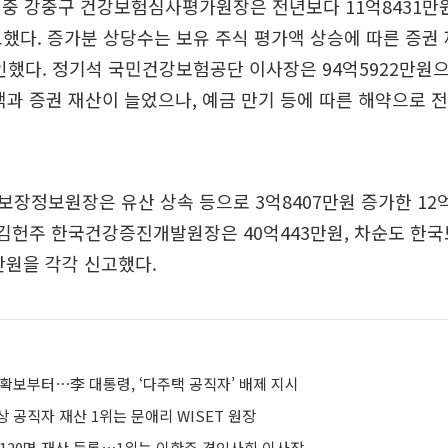
중 강중구 건강보험심사평가원장은 전년보다 11억8431만원
고했다. 증가분 상당수는 보유 주식 평가액 상승에 따른 증권 재
인했다. 정기석 국민건강보험공단 이사장은 94억5922만원으로
액과 증권 재산이 늘었으나, 예금 만기 등에 따른 해약으로 
장정보원장은 유산 상속 등으로 3억8407만원 증가한 12억
 김헌주 한국건강증진개발원장은 40억443만원, 차순도 
7만원을 각각 신고했다.
확보부터⋯李 대통령, ‘다주택 공직자’ 배제 지시
 공직자 재산 1위는 문애리 WISET 원장
 120명 재산 등록⋯1위는 이한주 경인사회 이사장