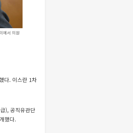
의에서 의원
했다. 이스란 1차
급), 공직유관단
개했다.