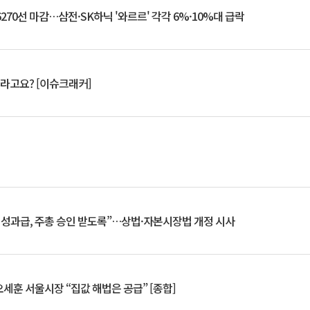
6270선 마감…삼전·SK하닉 '와르르' 각각 6%·10%대 급락
 깨라고요? [이슈크래커]
 성과급, 주총 승인 받도록”…상법·자본시장법 개정 시사
세훈 서울시장 “집값 해법은 공급” [종합]