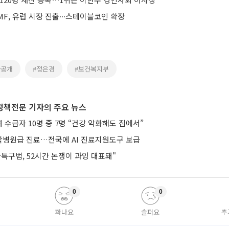
F, 유럽 시장 진출∙∙∙스테이블코인 확장
산공개
#정은경
#보건복지부
정책전문 기자의 주요 뉴스
수급자 10명 중 7명 “건강 악화해도 집에서”
병원급 진료…전국에 AI 진료지원도구 보급
특구법, 52시간 논쟁이 과잉 대표돼"
0
0
화나요
슬퍼요
추