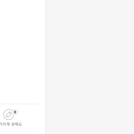
0
가취재 원해요