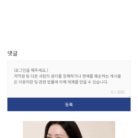
댓글
0 / 300