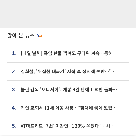
많이 본 뉴스
[내일 날씨] 폭염 한풀 꺾여도 무더위 계속⋯동해안 이틀 연속 비
1.
김희철, '뒤집힌 태극기' 지적 후 정치색 논란…"좌우 떠나 우리나라 국기"
2.
놀란 감독 '오디세이', 개봉 4일 만에 100만 돌파⋯'왕사남' 보다 빠르다
3.
천안 교회서 11세 아동 사망…“침대에 묶여 있었다” 진술 확보
4.
AT마드리드 ‘7번’ 이강인 “120% 쏟겠다”⋯시메오네 감독 “필요한 선수”
5.