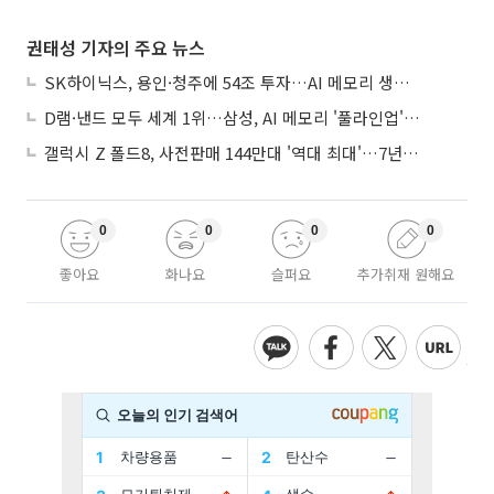
권태성 기자의 주요 뉴스
SK하이닉스, 용인·청주에 54조 투자…AI 메모리 생산기지 키운다
D램·낸드 모두 세계 1위…삼성, AI 메모리 '풀라인업'으로 승부
갤럭시 Z 폴드8, 사전판매 144만대 '역대 최대'…7년만에 갤노트10 기록 넘어
0
0
0
0
좋아요
화나요
슬퍼요
추가취재 원해요