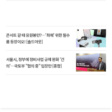
콘서트 갈 때 응원봉만?⋯'최애' 위한 필수
품 등장이오! [솔드아웃]
서울시, 정부에 정비사업 규제 완화 '건
의'⋯국토부 "협의 중" 입장만 [종합]