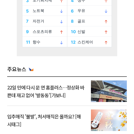
주요뉴스
22일 만에 다시 문 연 홈플러스…정상화 바
쁜데 재고 없어 ‘발동동’[가보니]
입추매직 '불발', 처서매직은 올까요? [해
시태그]