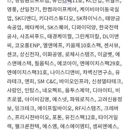
스, 영림원소프트랩, 유진
스팩
11호, KC산업, 위월드,
영풍, 산일전기, 한컴라이프케어, 케이비아이동국실
업, SK디앤디, 키다리스튜디오, SK하이닉스, 태양금
속공업, 메타케어, SK스퀘어, 디와이덕양, 한국전력
공사, 사조씨푸드, 태경케미컬, 그린케미칼, DL이앤
씨, 코오롱ENP, 엘앤에프, 키움제10호스팩, 센서뷰,
센코, 상신전자, 이화공영, 로체시스템즈, 이글벳, 에
스앤에스텍, 필옵틱스, 에코아이, 엔에이치스팩29호,
엔에이치스팩31호, 나이스디앤비, 차백신연구소, 유
라테크, 엔피, SM C&C, 바이오인프라, 신성델타테크,
사람인, 인탑스, 네오펙트, 옵투스제약, 디아이티, 비
츠로셀, 아이비김영, 에스넷, 파워로직스, 고려신용정
보, 잉크테크, 에이프릴바이오, RF시스템즈, 크레버
스, 프리시젼바이오, 포톤, 유진스팩12호, 타이거일
렉, 웰크론한텍, 에스엠, 에스에이엠티, 샘씨엔에스,