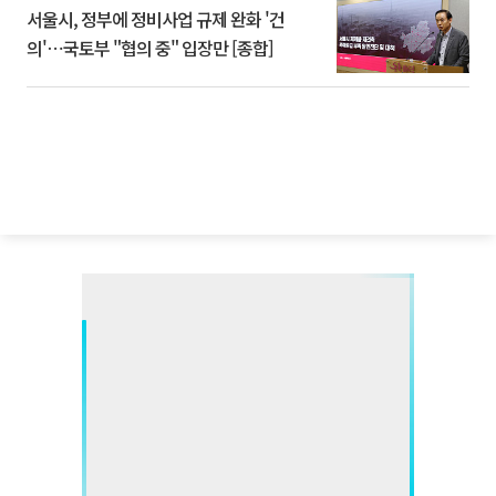
서울시, 정부에 정비사업 규제 완화 '건
의'⋯국토부 "협의 중" 입장만 [종합]