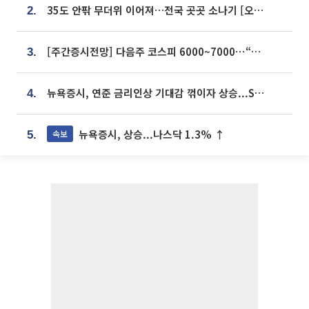
35도 안팎 무더위 이어져…전국 곳곳 소나기 [오늘 날씨]
2.
[주간증시전망] 다음주 코스피 6000~7000⋯“外人 수급은 정책이 변수”
3.
뉴욕증시, 연준 금리인상 기대감 꺾이자 상승...S&P500 사상 최고치 [종합]
4.
뉴욕증시, 상승...나스닥 1.3% ↑
속보
5.