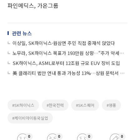
파인메딕스, 가온그룹
관련 뉴스
이상일, SK하이닉스·원삼면 주민 직접 중재석 앉았다
노무라, SK하이닉스 목표가 193만원 상향…“주가 약세는 매수 기회”
SK하이닉스, ASML로부터 12조원 규모 EUV 장비 도입
美 클래리티 법안 연내 통과 가능성 13%…상원 문턱서 제동
#SK하이닉스
#한국전력
#SK스퀘어
#영풍
#케이비아이동국실업
0
0
0
0