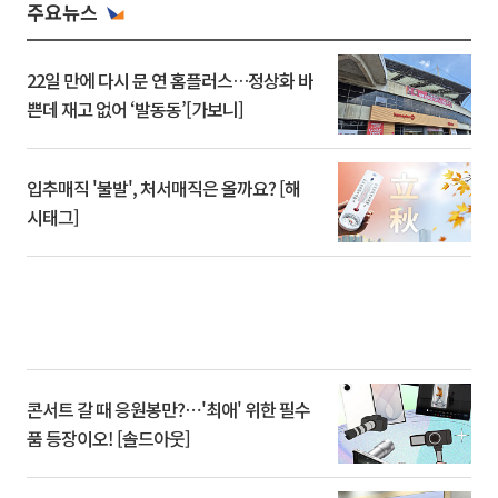
주요뉴스
22일 만에 다시 문 연 홈플러스…정상화 바
쁜데 재고 없어 ‘발동동’[가보니]
입추매직 '불발', 처서매직은 올까요? [해
시태그]
콘서트 갈 때 응원봉만?⋯'최애' 위한 필수
품 등장이오! [솔드아웃]