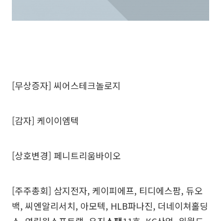
[무상증자] 씨어스테크놀로지
[감자] 케이이엠텍
[상호변경] 페니트리움바이오
[주주총회] 삼지전자, 케이피에프, 티디에스팜, 듀오
백, 씨엔알리서치, 아모텍, HLB파나진, 더네이쳐홀딩