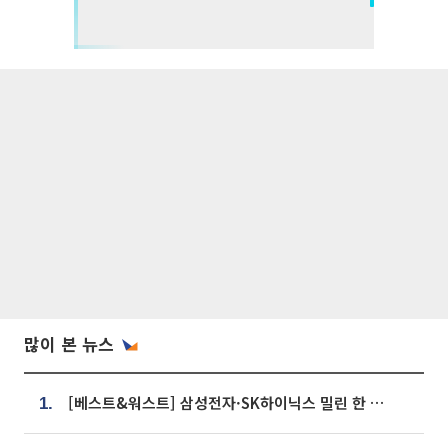
많이 본 뉴스
[베스트&워스트] 삼성전자·SK하이닉스 밀린 한 주…상상인증권은 85% 급등
1.