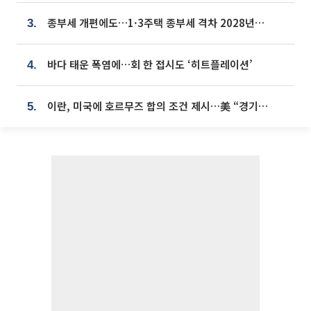
종부세 개편에도…1·3주택 종부세 격차 2028년부터 확대
3.
바다 태운 폭염에…회 한 접시도 ‘히트플레이션’
4.
이란, 미국에 호르무즈 합의 조건 제시…美 “경기 아직 안 끝나” [종합]
5.