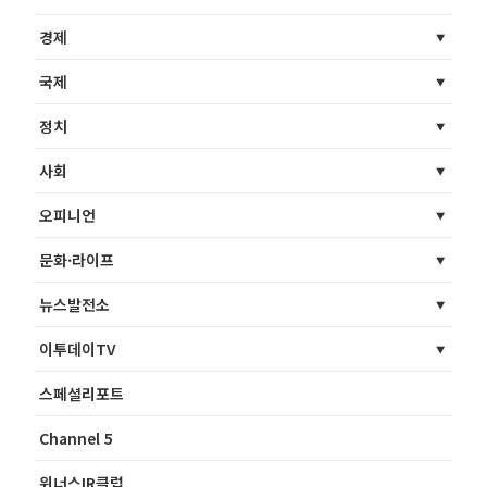
경제
국제
정치
사회
오피니언
문화·라이프
뉴스발전소
이투데이TV
스페셜리포트
Channel 5
위너스IR클럽