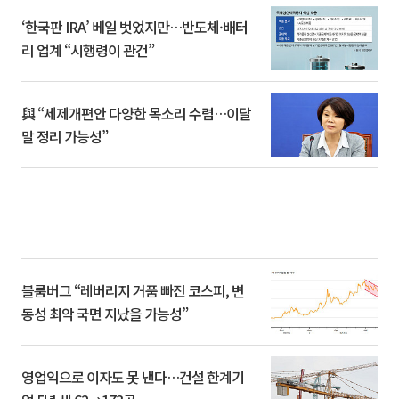
‘한국판 IRA’ 베일 벗었지만…반도체·배터
리 업계 “시행령이 관건”
與 “세제개편안 다양한 목소리 수렴…이달
말 정리 가능성”
블룸버그 “레버리지 거품 빠진 코스피, 변
동성 최악 국면 지났을 가능성”
영업익으로 이자도 못 낸다…건설 한계기