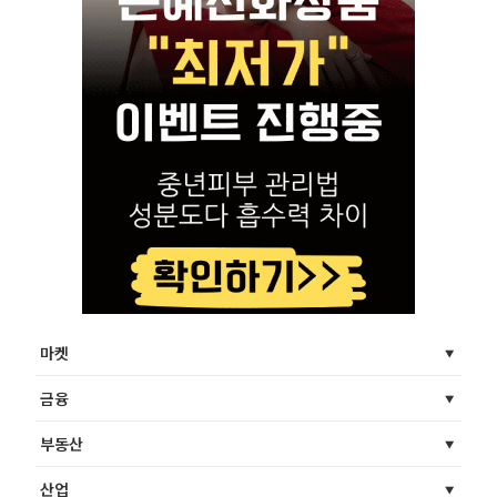
마켓
금융
부동산
산업