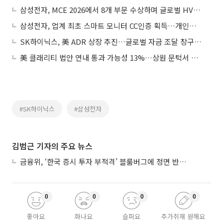
삼성전자, MCE 2026에서 8개 부문 수상하며 글로벌 HVAC 기술력 입증
삼성전자, 업계 최초 스마트 모니터 CC인증 획득…개인정보보호 솔루션 강화
SK하이닉스, 美 ADR 상장 추진…글로벌 자금 조달 창구 확대
美 클래리티 법안 연내 통과 가능성 13%…상원 문턱서 제동
#SK하이닉스
#삼성전자
김범근 기자의 주요 뉴스
금융위, ‘한국 증시 투자 부적격’ 블룸버그에 정면 반박…“근거 불분명”
0
0
0
0
좋아요
화나요
슬퍼요
추가취재 원해요