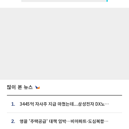
많이 본 뉴스
3445억 자사주 지급 마쳤는데...삼성전자 DX노조, 뒤늦은 '떼쓰기 집회'
1.
영끌 '주택공급' 대책 임박⋯비아파트·도심복합까지 총동원
2.