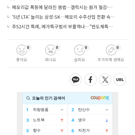
메모리값 폭등에 달라진 셈법…갤럭시는 원가 절감·아이폰은 서비스 확대
‘5년 LTA’ 늘리는 삼성·SK…메모리 수주산업 전환 속 다른 셈법
주52시간 특례, 메가특구법서 부활하나…“반도체특별법 담겨야”
0
0
0
0
좋아요
화나요
슬퍼요
추가취재 원해요