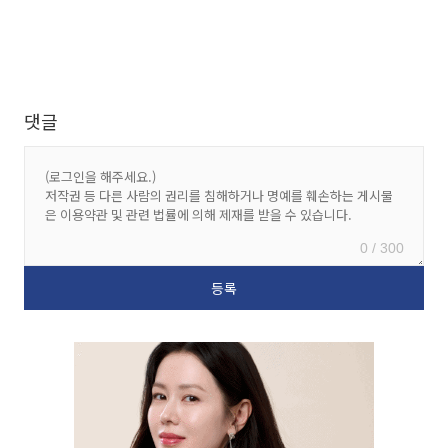
댓글
0 / 300