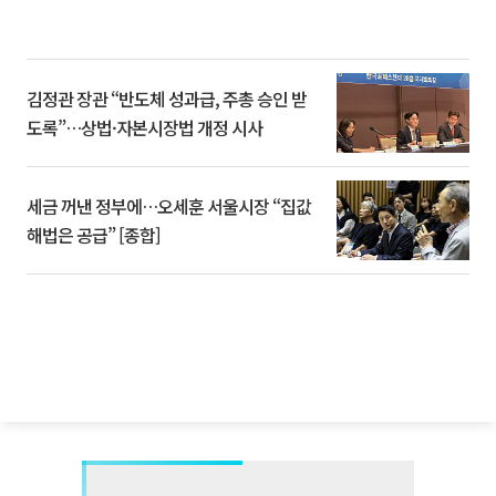
김정관 장관 “반도체 성과급, 주총 승인 받
도록”…상법·자본시장법 개정 시사
세금 꺼낸 정부에…오세훈 서울시장 “집값
해법은 공급” [종합]