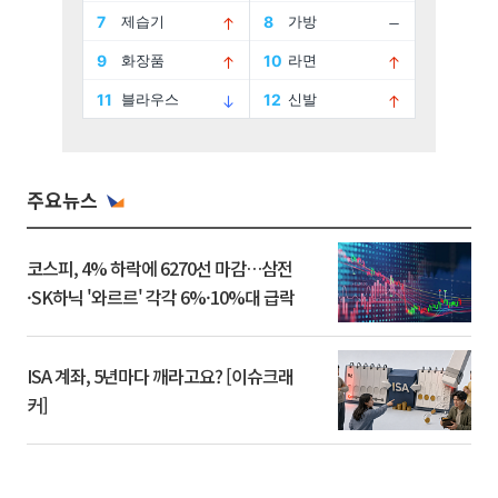
주요뉴스
코스피, 4% 하락에 6270선 마감…삼전
·SK하닉 '와르르' 각각 6%·10%대 급락
ISA 계좌, 5년마다 깨라고요? [이슈크래
커]