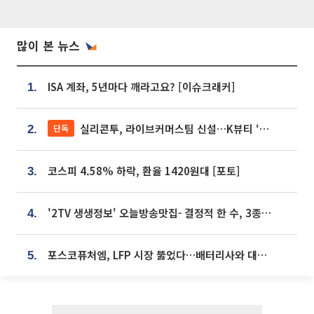
많이 본 뉴스
ISA 계좌, 5년마다 깨라고요? [이슈크래커]
1.
실리콘투, 라이브커머스팀 신설…K뷰티 ‘글로벌 판매망’ 확대[K뷰티 라방戰]
단독
2.
코스피 4.58% 하락, 환율 1420원대 [포토]
3.
'2TV 생생정보' 오늘방송맛집- 결정적 한 수, 3종 메밀면! 메밀 소바 맛집 '의○○○○'
4.
포스코퓨처엠, LFP 시장 뚫었다…배터리사와 대규모 장기 공급 합의
5.