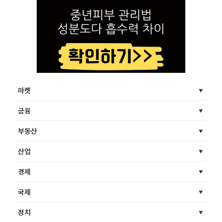
마켓
금융
부동산
산업
경제
국제
정치