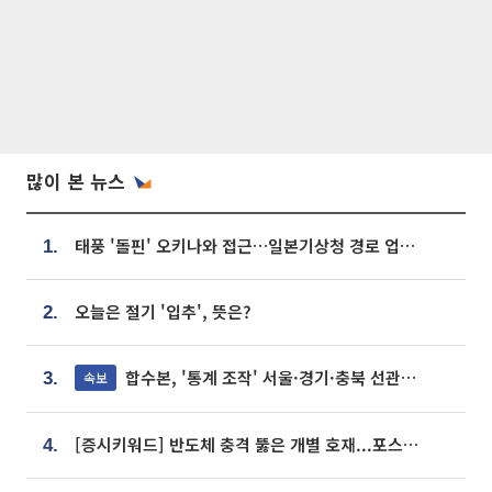
많이 본 뉴스
태풍 '돌핀' 오키나와 접근…일본기상청 경로 업데이트
1.
오늘은 절기 '입추', 뜻은?
2.
합수본, '통계 조작' 서울·경기·충북 선관위 등 추가 압수수색
속보
3.
[증시키워드] 반도체 충격 뚫은 개별 호재...포스코퓨처엠·에코프로·한화솔루션 '눈길'
4.