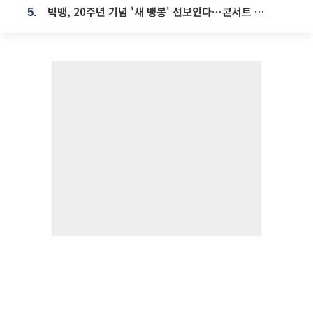
빅뱅, 20주년 기념 '새 뱅봉' 선보인다⋯콘서트 앞두고 팝업 개최
5.