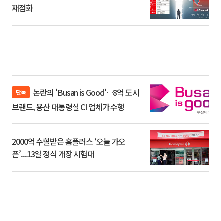
재점화
논란의 'Busan is Good'…8억 도시
단독
브랜드, 용산 대통령실 CI 업체가 수행
2000억 수혈받은 홈플러스 ‘오늘 가오
픈’...13일 정식 개장 시험대