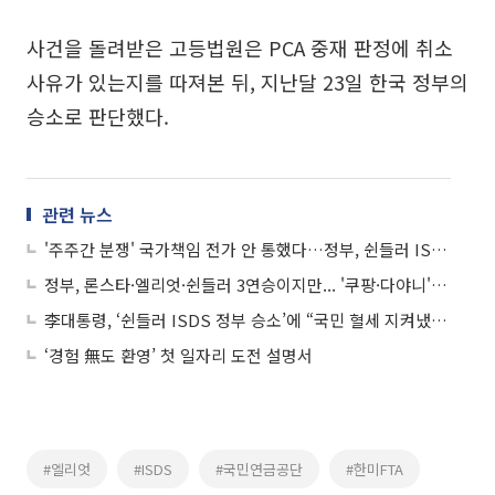
사건을 돌려받은 고등법원은 PCA 중재 판정에 취소
사유가 있는지를 따져본 뒤, 지난달 23일 한국 정부의
승소로 판단했다.
관련 뉴스
'주주간 분쟁' 국가책임 전가 안 통했다…정부, 쉰들러 ISDS 완승 배경은
정부, 론스타·엘리엇·쉰들러 3연승이지만... '쿠팡·다야니' ISDS 리스크 여전
李대통령, ‘쉰들러 ISDS 정부 승소’에 “국민 혈세 지켜냈다”
‘경험 無도 환영’ 첫 일자리 도전 설명서
#엘리엇
#ISDS
#국민연금공단
#한미FTA