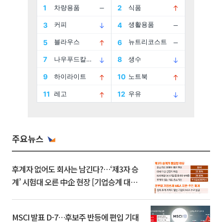
주요뉴스
후계자 없어도 회사는 남긴다?…‘제3자 승
계’ 시험대 오른 中企 현장 [기업승계 대전
환]
MSCI 발표 D-7…후보주 반등에 편입 기대