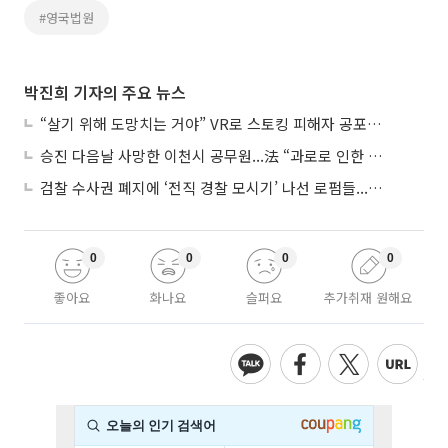
#영국법원
박진희 기자의 주요 뉴스
“살기 위해 도망치는 거야” VR로 스토킹 피해자 공포 마주한 수형자들
승진 다음날 사망한 이천시 공무원...法 “과로로 인한 순직”
검찰 수사권 폐지에 ‘전직 경찰 모시기’ 나선 로펌들...“경찰수사 대응 강화”
0
0
0
0
좋아요
화나요
슬퍼요
추가취재 원해요