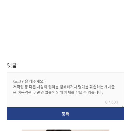
댓글
0 / 300