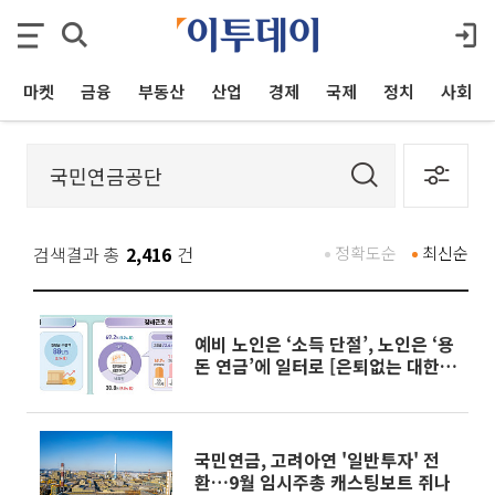
마켓
금융
부동산
산업
경제
국제
정치
사회
검색결과 총
2,416
건
정확도순
최신순
예비 노인은 ‘소득 단절’, 노인은 ‘용
돈 연금’에 일터로 [은퇴없는 대한민
국]
국민연금, 고려아연 '일반투자' 전
환…9월 임시주총 캐스팅보트 쥐나