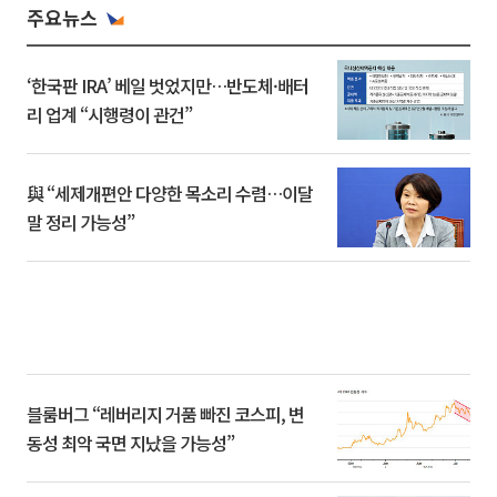
주요뉴스
‘한국판 IRA’ 베일 벗었지만…반도체·배터
리 업계 “시행령이 관건”
與 “세제개편안 다양한 목소리 수렴…이달
말 정리 가능성”
블룸버그 “레버리지 거품 빠진 코스피, 변
동성 최악 국면 지났을 가능성”