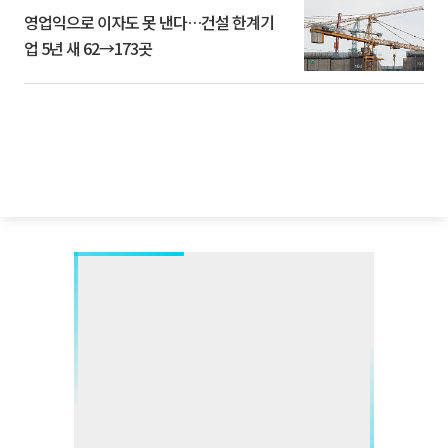
영업익으로 이자도 못 낸다…건설 한계기
업 5년 새 62→173곳