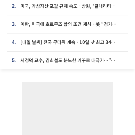
미국, 가상자산 포괄 규제 속도…상원, ‘클래리티법’ 9월 절차투표 추진
2.
이란, 미국에 호르무즈 합의 조건 제시…美 “경기 아직 안 끝나” [종합]
3.
[내일 날씨] 전국 무더위 계속…10일 낮 최고 34도 육박
4.
서경덕 교수, 김희철도 분노한 거꾸로 태극기⋯"엉터리는 아냐, 아쉬울 뿐"
5.