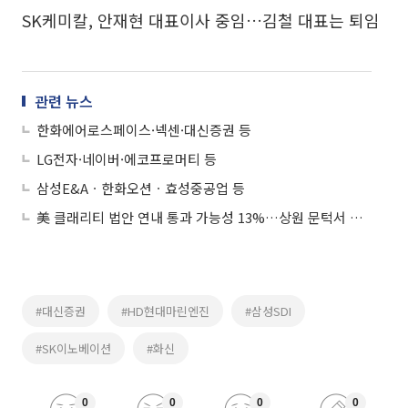
SK케미칼, 안재현 대표이사 중임…김철 대표는 퇴임
관련 뉴스
한화에어로스페이스·넥센·대신증권 등
LG전자·네이버·에코프로머티 등
삼성E&Aㆍ한화오션ㆍ효성중공업 등
美 클래리티 법안 연내 통과 가능성 13%…상원 문턱서 제동
#대신증권
#HD현대마린엔진
#삼성SDI
#SK이노베이션
#화신
0
0
0
0