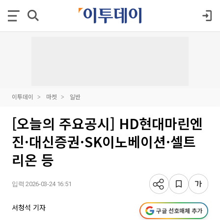
이투데이
마켓
일반
[오늘의 주요공시] HD현대마린엔
진·대신증권·SK이노베이션·셀트
리온 등
입력 2026-03-24 16:51
서청석 기자
구글 선호매체 추가